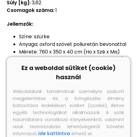
Súly [kg]:
3,62
Csomagok száma:
1
Jellemzők:
Színe: szürke
Anyaga: oxford szövet poliuretán bevonattal
Mérete: 760 x 350 x 40 cm (Ho x Szé x Ma)
Megfelelő hajóméretek: 710 x 380 x 40 cm (Ho
Ez a weboldal sütiket (cookie)
x Szé x Ma)
4 csatos hevederrel
használ
A szállítás tartalma:
1 db csónakhuzat
Weboldalunk tartalmának személyre szabott
1 db tárolótáska
megjelenítése és a böngészési élmény
biztosítása érdekében sütiket (cookie), illetve
egyéb technológiákat alkalmazunk. A sütik
használatára vonatkozó irányelveinkről, valamint
azok testreszabási lehetőségeiről bővebb
információ
ide kattintva
érhető el.
Hasonló termékek