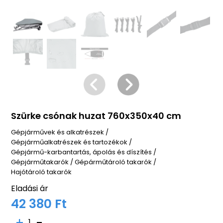
Szürke csónak huzat 760x350x40 cm
Gépjárművek és alkatrészek
/
Gépjárműalkatrészek és tartozékok
/
Gépjármű-karbantartás, ápolás és díszítés
/
Gépjárműtakarók
/
Gépárműtároló takarók
/
Hajótároló takarók
Eladási ár
42 380 Ft
1