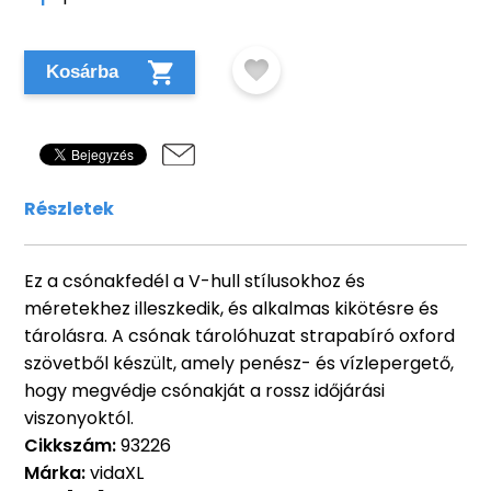
Kosárba
Részletek
Ez a csónakfedél a V-hull stílusokhoz és
méretekhez illeszkedik, és alkalmas kikötésre és
tárolásra. A csónak tárolóhuzat strapabíró oxford
szövetből készült, amely penész- és vízlepergető,
hogy megvédje csónakját a rossz időjárási
viszonyoktól.
Cikkszám:
93226
Márka:
vidaXL