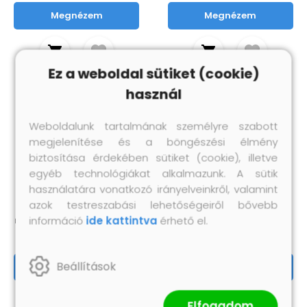
Megnézem
Megnézem
Ez a weboldal sütiket (cookie)
használ
Weboldalunk tartalmának személyre szabott
megjelenítése és a böngészési élmény
biztosítása érdekében sütiket (cookie), illetve
egyéb technológiákat alkalmazunk. A sütik
használatára vonatkozó irányelveinkről, valamint
Rozsdamentes acél
Rozsdamentes acél
azok testreszabási lehetőségeiről bővebb
kereskedelmi konyhai
kereskedelmi munkapult
információ
ide kattintva
érhető el.
mosogató 60 x 60 x 96 cm
szekrénnyel 60x60x96 cm
104 340 Ft
93 790 Ft
Beállítások
Megnézem
Megnézem
Elfogadom