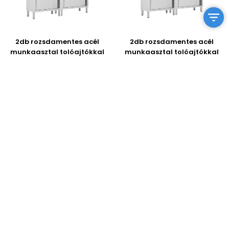
2db rozsdamentes acél
2db rozsdamentes acél
munkaasztal tolóajtókkal
munkaasztal tolóajtókkal
200x50x(95-97)cm
240x50x(95-97)cm
185 820 Ft
202 740 Ft
Megnézem
Megnézem