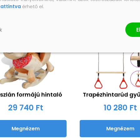
kattintva
érhető el.
E
k
szlán formájú hintaló
Trapézhintarúd gyű
29 740 Ft
10 280 Ft
Megnézem
Megnézem