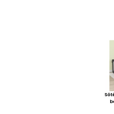
Söt
b