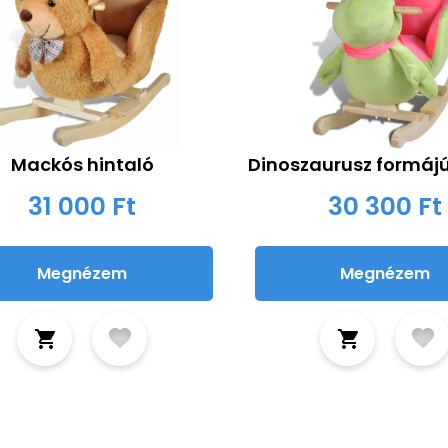
Mackós hintaló
Dinoszaurusz formájú
31 000 Ft
30 300 Ft
Megnézem
Megnézem