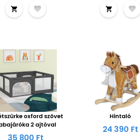
étszürke oxford szövet
Hintaló
abajáróka 2 ajtóval
24 390 Ft
35 800 Ft