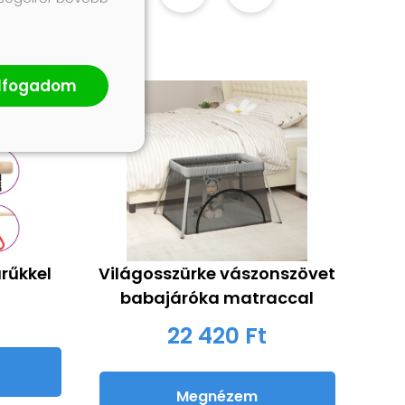
lfogadom
rűkkel
Világosszürke vászonszövet
babajáróka matraccal
22 420 Ft
Megnézem