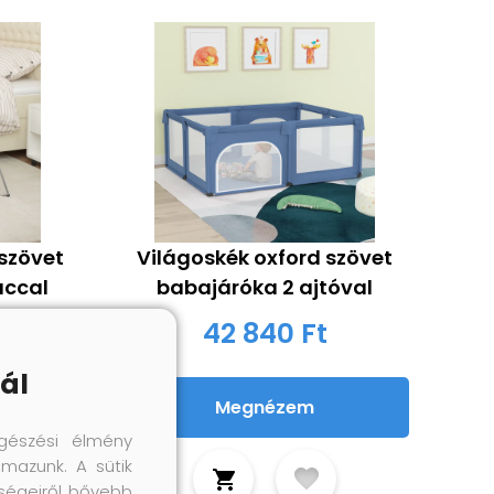
szövet
Világoskék oxford szövet
accal
babajáróka 2 ajtóval
42 840 Ft
ál
Megnézem
gészési élmény
lmazunk. A sütik
őségeiről bővebb