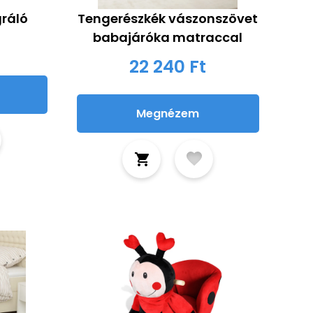
gráló
Tengerészkék vászonszövet
babajáróka matraccal
22 240 Ft
Megnézem