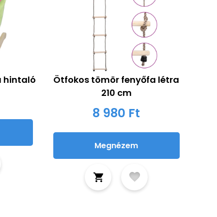
 hintaló
Ötfokos tömör fenyőfa létra
210 cm
8 980 Ft
Megnézem