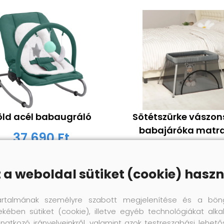
öld acél babaugráló
Sötétszürke vászon
babajáróka matr
37 690 Ft
22 180 Ft
z a weboldal sütiket (cookie) haszn
Megnézem
Megnézem
artalmának személyre szabott megjelenítése és a bön
ekében sütiket (cookie), illetve egyéb technológiákat alka
natkozó irányelveinkről, valamint azok testreszabási lehet