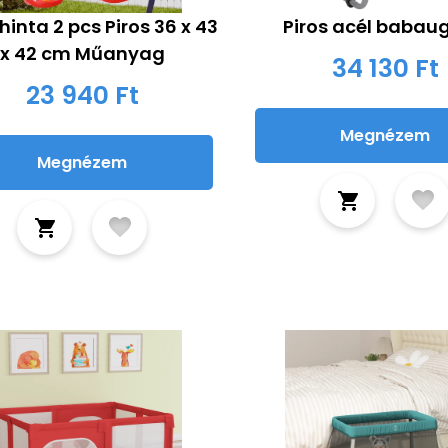
hinta 2 pcs Piros 36 x 43
Piros acél babau
x 42 cm Műanyag
34 130 Ft
23 940 Ft
Megnézem
Megnézem