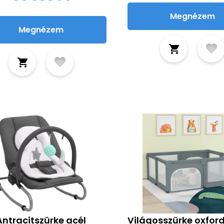
Megnézem
Megnézem
Antracitszürke acél
Világosszürke oxford