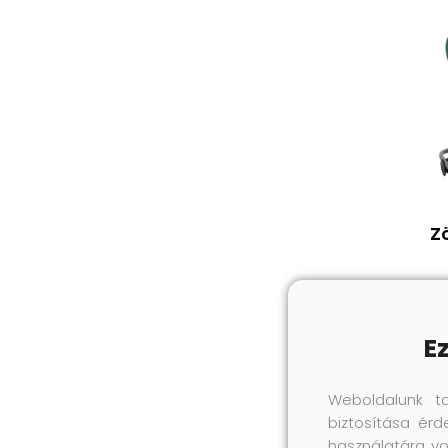
Z
E
Weboldalunk t
biztosítása érd
használatára vo