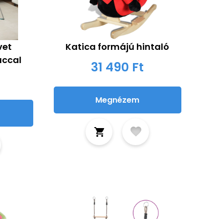
vet
Katica formájú hintaló
accal
31 490 Ft
Megnézem