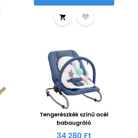
Tengerészkék színű acél
babaugráló
34 280 Ft