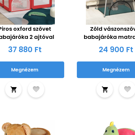
Piros oxford szövet
Zöld vászonszö
abajáróka 2 ajtóval
babajáróka matr
37 880 Ft
24 900 Ft
Megnézem
Megnézem