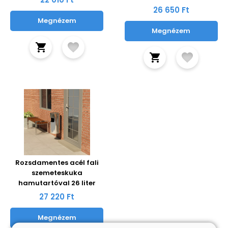
26 650 Ft
Megnézem
Megnézem
Rozsdamentes acél fali
szemeteskuka
hamutartóval 26 liter
27 220 Ft
Megnézem