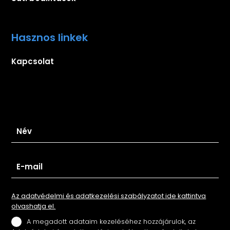
Hasznos linkek
Kapcsolat
Iratkozz fel hírlevelünkre
Az adatvédelmi és adatkezelési szabályzatot ide kattintva
olvashatja el.
A megadott adataim kezeléséhez hozzájárulok, az