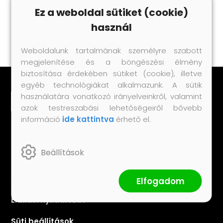
Ez a weboldal sütiket (cookie)
használ
Weboldalunk tartalmának személyre szabott
megjelenítése és a böngészési élmény
biztosítása érdekében sütiket (cookie), illetve
egyéb technológiákat alkalmazunk. A sütik
használatára vonatkozó irányelveinkről, valamint
azok testreszabási lehetőségeiről bővebb
információ
ide kattintva
érhető el.
Fontos dokumentumok
Beállítások
Általános Szerződési Feltételek
Adatkezelési tájékoztató
Elfogadom
Elállási nyilatkozat
Süti beállítások