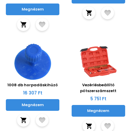
Megnézem
1008 db horpadáskihúzó
Vezérlésbeállító
pótszerszámszett
16 307 Ft
5 751 Ft
Megnézem
Megnézem