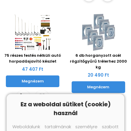
75 részes festés nélküli autó
6 db horganyzott acél
horpadásjavító készlet
rögzítőgyűrű trélerhez 2000
kg
47 407 Ft
20 490 Ft
Megnézem
Megnézem
Ez a weboldal sütiket (cookie)
használ
Weboldalunk tartalmának személyre szabott