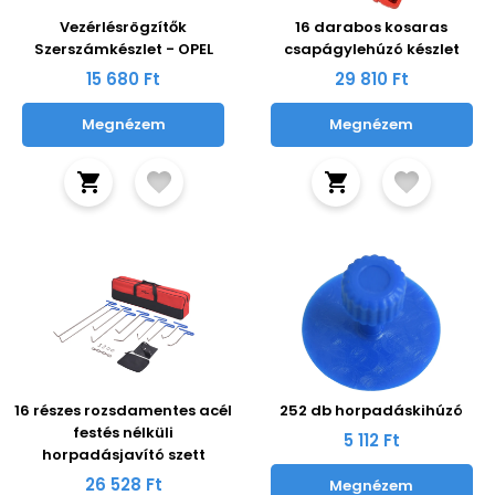
Vezérlésrögzítők
16 darabos kosaras
Szerszámkészlet - OPEL
csapágylehúzó készlet
15 680 Ft
29 810 Ft
Megnézem
Megnézem
16 részes rozsdamentes acél
252 db horpadáskihúzó
festés nélküli
5 112 Ft
horpadásjavító szett
26 528 Ft
Megnézem