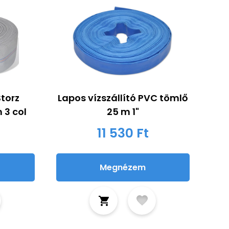
torz
Lapos vízszállító PVC tömlő
 3 col
25 m 1"
11 530 Ft
Megnézem