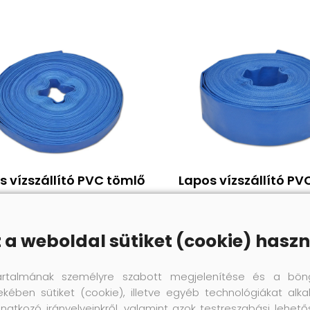
s vízszállító PVC tömlő
Lapos vízszállító PV
50 m 1"
25 m 2"
18 080 Ft
13 700 Ft
z a weboldal sütiket (cookie) haszn
Megnézem
Megnézem
artalmának személyre szabott megjelenítése és a bön
ekében sütiket (cookie), illetve egyéb technológiákat alka
natkozó irányelveinkről, valamint azok testreszabási lehet