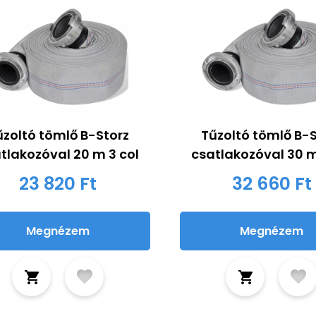
űzoltó tömlő B-Storz
Tűzoltó tömlő B-S
tlakozóval 20 m 3 col
csatlakozóval 30 m
23 820 Ft
32 660 Ft
Megnézem
Megnézem