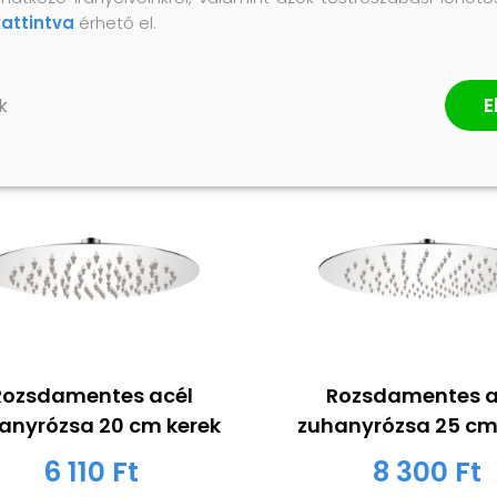
kattintva
érhető el.
E
k
Rozsdamentes acél
Rozsdamentes a
anyrózsa 20 cm kerek
zuhanyrózsa 25 cm
6 110 Ft
8 300 Ft