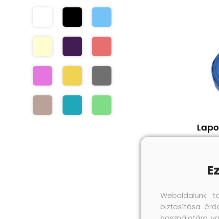
Lapo
E
Weboldalunk t
biztosítása érd
használatára vo