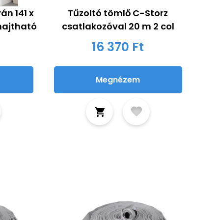
n 141 x
Tűzoltó tömlő C-Storz
hajtható
csatlakozóval 20 m 2 col
16 370 Ft
Megnézem