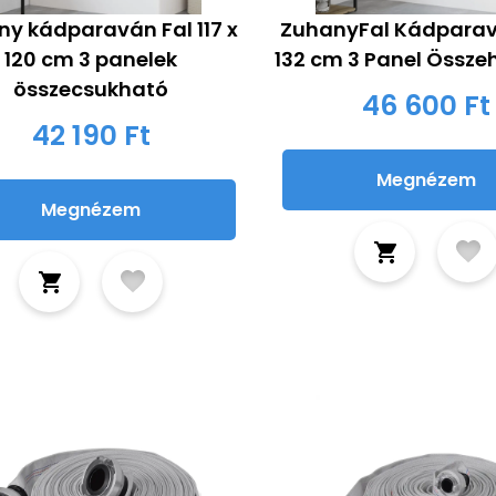
y kádparaván Fal 117 x
ZuhanyFal Kádparavá
120 cm 3 panelek
132 cm 3 Panel Össze
összecsukható
46 600 Ft
42 190 Ft
Megnézem
Megnézem