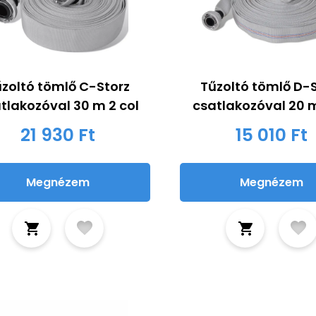
zoltó tömlő C-Storz
Tűzoltó tömlő D-
tlakozóval 30 m 2 col
csatlakozóval 20 m
21 930 Ft
15 010 Ft
Megnézem
Megnézem