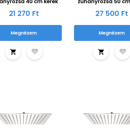
anyrózsa 40 cm kerek
zuhanyrózsa 50 cm
21 270 Ft
27 500 Ft
Megnézem
Megnézem