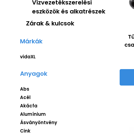
Vízvezetékszerelési
eszközök és alkatrészek
Zárak & kulcsok
Tű
Márkák
csa
vidaXL
Anyagok
Abs
Acél
Akácfa
Alumínium
Ásványöntvény
Cink