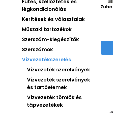
Fűtés, szellőztetés és
Zuhan
légkondicionálás
Kerítések és válaszfalak
Műszaki tartozékok
Szerszám-kiegészítők
Szerszámok
Vízvezetékszerelés
Vízvezeték szerelvények
Vízvezeték szerelvények
és tartóelemek
Vízvezeték tömlők és
tápvezetékek