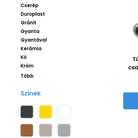
Cserép
Duroplast
Gránit
Gyanta
Gyantával
Kerámia
Kő
T
Króm
csa
Több
Színek