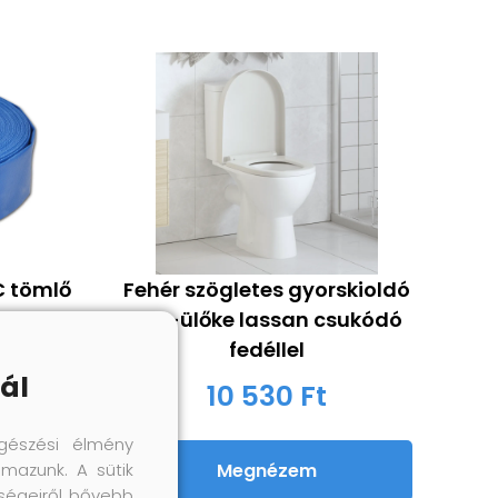
C tömlő
Fehér szögletes gyorskioldó
WC-ülőke lassan csukódó
fedéllel
ál
10 530 Ft
gészési élmény
lmazunk. A sütik
Megnézem
őségeiről bővebb