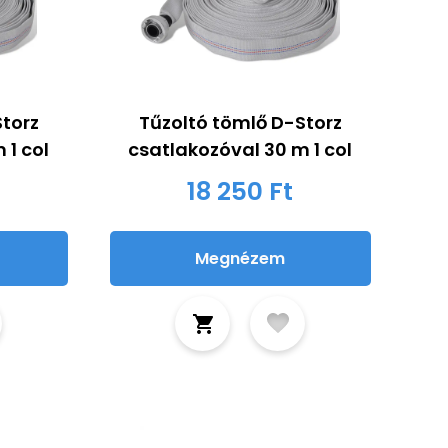
Storz
Tűzoltó tömlő D-Storz
 1 col
csatlakozóval 30 m 1 col
18 250 Ft
Megnézem