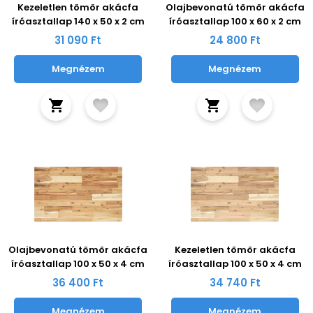
Kezeletlen tömör akácfa
Olajbevonatú tömör akácfa
íróasztallap 140 x 50 x 2 cm
íróasztallap 100 x 60 x 2 cm
31 090 Ft
24 800 Ft
Megnézem
Megnézem
Olajbevonatú tömör akácfa
Kezeletlen tömör akácfa
íróasztallap 100 x 50 x 4 cm
íróasztallap 100 x 50 x 4 cm
36 400 Ft
34 740 Ft
Megnézem
Megnézem