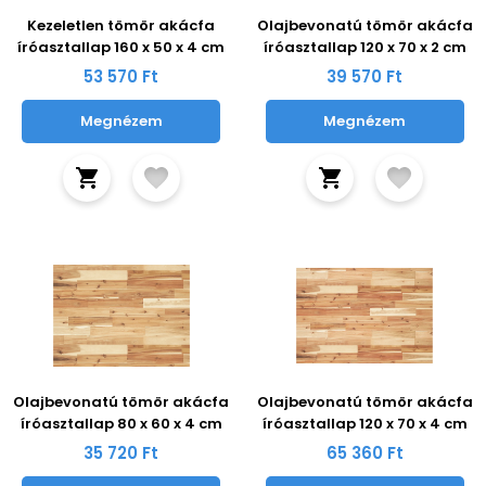
Kezeletlen tömör akácfa
Olajbevonatú tömör akácfa
íróasztallap 160 x 50 x 4 cm
íróasztallap 120 x 70 x 2 cm
53 570 Ft
39 570 Ft
Megnézem
Megnézem
Olajbevonatú tömör akácfa
Olajbevonatú tömör akácfa
íróasztallap 80 x 60 x 4 cm
íróasztallap 120 x 70 x 4 cm
35 720 Ft
65 360 Ft