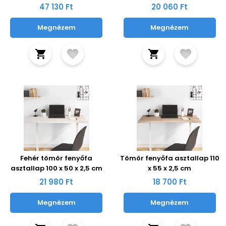
47 130 Ft
20 060 Ft
Megnézem
Megnézem
Fehér tömör fenyőfa
Tömör fenyőfa asztallap 110
asztallap 100 x 50 x 2,5 cm
x 55 x 2,5 cm
21 980 Ft
18 700 Ft
Megnézem
Megnézem