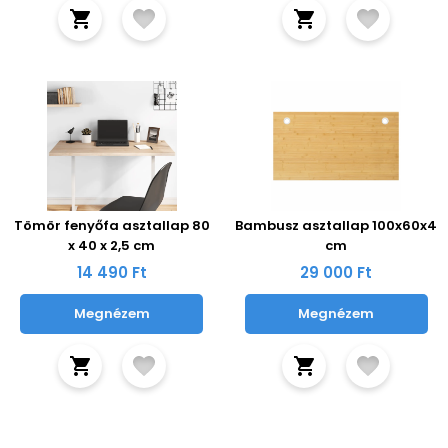
Tömör fenyőfa asztallap 80
Bambusz asztallap 100x60x4
x 40 x 2,5 cm
cm
14 490 Ft
29 000 Ft
Megnézem
Megnézem