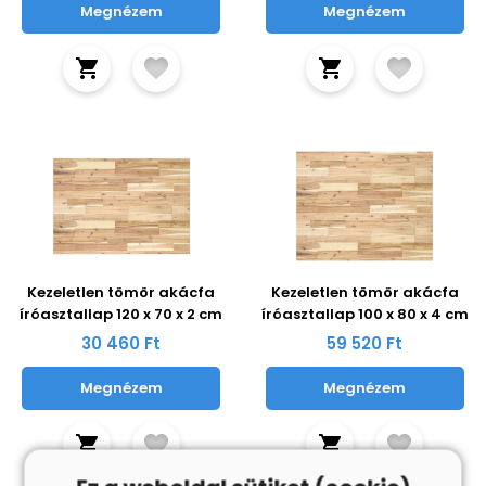
Megnézem
Megnézem
Kezeletlen tömör akácfa
Kezeletlen tömör akácfa
íróasztallap 120 x 70 x 2 cm
íróasztallap 100 x 80 x 4 cm
30 460 Ft
59 520 Ft
Megnézem
Megnézem