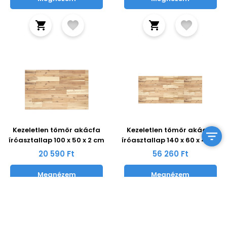
Kezeletlen tömör akácfa
Kezeletlen tömör akácfa
íróasztallap 100 x 50 x 2 cm
íróasztallap 140 x 60 x 4 cm
20 590 Ft
56 260 Ft
Megnézem
Megnézem