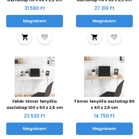
31 590 Ft
27 310 Ft
Megnézem
Megnézem
Fehér tömör fenyőfa
Tömör fenyőfa asztallap 80
asztallap 100 x 50 x 2,5 cm
x 40 x 2,5 cm
23 530 Ft
14 750 Ft
Megnézem
Megnézem