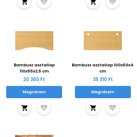
Bambusz asztallap
Bambusz asztallap 100x50x4
110x55x2,5 cm
cm
20 360 Ft
35 310 Ft
Megnézem
Megnézem