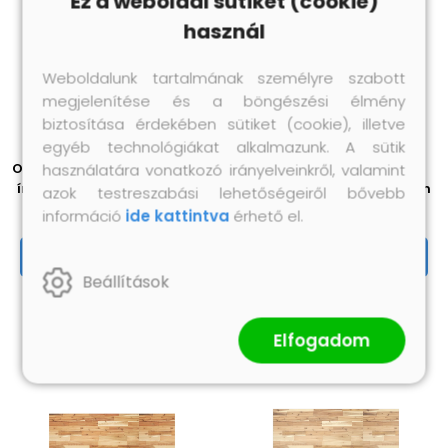
Ez a weboldal sütiket (cookie)
használ
Weboldalunk tartalmának személyre szabott
megjelenítése és a böngészési élmény
biztosítása érdekében sütiket (cookie), illetve
egyéb technológiákat alkalmazunk. A sütik
Olajbevonatú tömör akácfa
használatára vonatkozó irányelveinkről, valamint
Kezeletlen tömör akácfa
íróasztallap 160 x 50 x 2 cm
íróasztallap 100 x 70 x 4 cm
azok testreszabási lehetőségeiről bővebb
információ
31 440 Ft
ide kattintva
érhető el.
50 470 Ft
Megnézem
Megnézem
Beállítások
Elfogadom