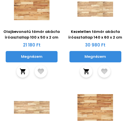
Olajbevonatú tömör akácfa
Kezeletlen tömör akácfa
íróasztallap 100 x 50 x 2 cm
íróasztallap 140 x 60 x 2 cm
21 180 Ft
30 980 Ft
Megnézem
Megnézem