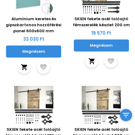
Alumínium keretes és
SKIEN fekete acél tolóajtó
gipszkartonos hozzáférési
fémszerelék készlet 200 cm
panel 600x600 mm
19 570 Ft
33 030 Ft
Megnézem
Megnézem
SKIEN fekete acél tolóajtó
SKIEN fekete acél tolóajtó