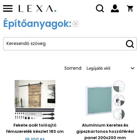
Építőanyagok:
Sorrend:
Fekete acél tolóajtó
Alumínium keretes és
fémszerelék készlet 183 cm
gipszkartonos hozzáférési
panel 200x200 mm
19 100 Ft