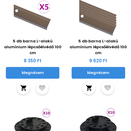
5 db barna L-alakú
5 db barna L-alakú
alumínium lépcsőélvédő 100
alumínium lépcsőélvédő 100
cm
cm
8 350 Ft
9 620 Ft
Megnézem
Megnézem