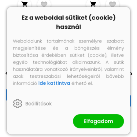
Ez a weboldal sütiket (cookie)
használ
Weboldalunk tartalmának személyre szabott
megjelenítése és a böngészési élmény
biztosítása érdekében sütiket (cookie), illetve
egyéb technológiákat alkalmazunk. A sütik
SKIEN fekete acél tolóajtó
5 db barna L-alakú
használatára vonatkozó irányelveinkről, valamint
fémszerelék készlet 200 cm
alumínium lépcsőélvédő 90
azok testreszabási lehetőségeiről bővebb
cm
19 000 Ft
információ
ide kattintva
érhető el.
9 500 Ft
Megnézem
Megnézem
Beállítások
Elfogadom