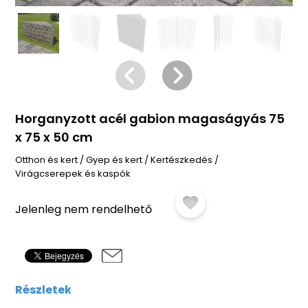
Horganyzott acél gabion magaságyás 75
x 75 x 50 cm
Otthon és kert
/
Gyep és kert
/
Kertészkedés
/
Virágcserepek és kaspók
Jelenleg nem rendelhető
Részletek