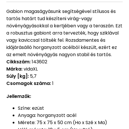
Gabion magaságyásunk segítségével stílusos és
tartós határt tud készíteni virág-vagy
növényágyásokkal a kertjében vagy a teraszán. Ezt
a robusztus gabiont arra tervezték, hogy sziklával
vagy kaviccsal töltsék fel. Rozsdamentes és
időjárásálló horganyzott acélból készült, ezért ez
az emelt növényágyás nagyon stabil és tartós.
Cikkszám:
143602
Márka:
vidaXL
Súly [kg]:
5,7
Csomagok száma:
1
Jellemzők:
Színe: ezüst
Anyaga: horganyzott acél
Mérete: 75 x 75 x 50 cm (Ho x Szé x Ma)