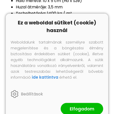
Háló mérete: 10 x 5 cm (Ho x Szé)
Huzal átmérője: 3,5 mm
Terhelhetőség: 1400 kg / m³
Ez a weboldal sütiket (cookie)
használ
Weboldalunk tartalmának személyre szabott
Hasonló termékek
megjelenítése és a böngészési élmény
biztosítása érdekében sütiket (cookie), illetve
egyéb technológiákat alkalmazunk. A sütik
használatára vonatkozó irányelveinkről, valamint
azok testreszabási lehetőségeiről bővebb
információ
ide kattintva
érhető el.
Beállítások
Elfogadom