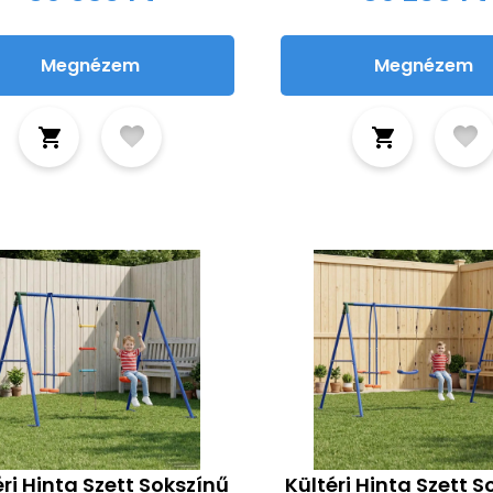
Megnézem
Megnézem
éri Hinta Szett Sokszínű
Kültéri Hinta Szett 