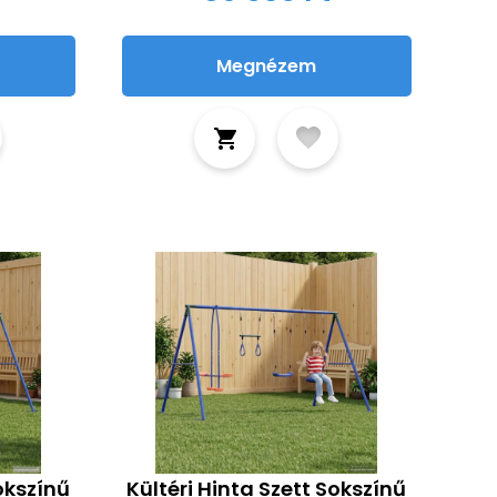
Megnézem
Sokszínű
Kültéri Hinta Szett Sokszínű