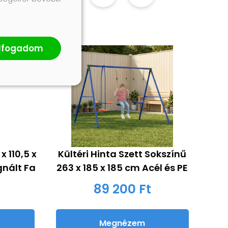
lfogadom
x 110,5 x
Kültéri Hinta Szett Sokszínű
gnált Fa
263 x 185 x 185 cm Acél és PE
89 200 Ft
Megnézem