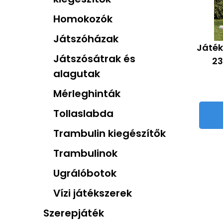
Homokozók
Játszóházak
Játék
Játszósátrak és
23
alagutak
Mérleghinták
Tollaslabda
Trambulin kiegészítők
Trambulinok
Ugrálóbotok
Vízi játékszerek
Szerepjáték