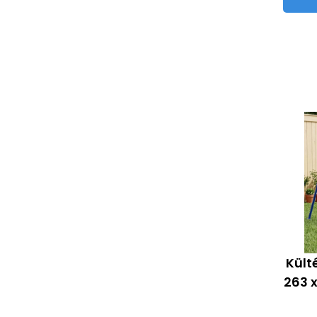
Kült
263 x