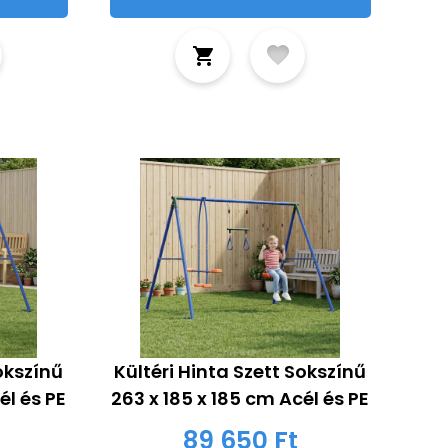
Sokszínű
Kültéri Hinta Szett Sokszínű
él és PE
263 x 185 x 185 cm Acél és PE
89 650 Ft