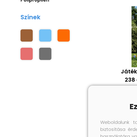
Színek
Játék
238 
E
Weboldalunk t
biztosítása érd
használatára vo