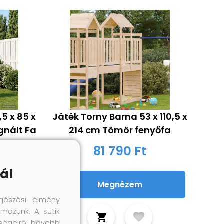
5 x 85 x
Játék Torny Barna 53 x 110,5 x
gnált Fa
214 cm Tömör fenyőfa
81 790 Ft
ál
Megnézem
gészési élmény
lmazunk. A sütik
őségeiről bővebb