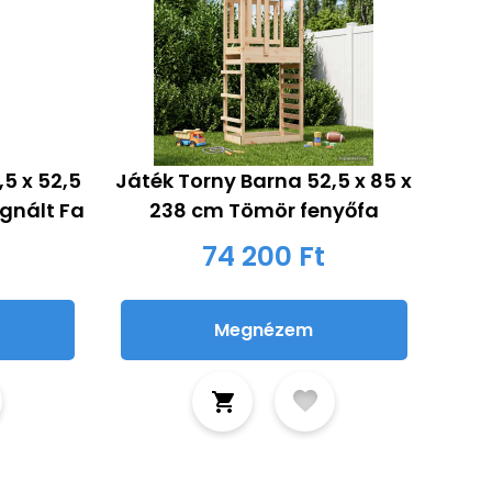
,5 x 52,5
Játék Torny Barna 52,5 x 85 x
egnált Fa
238 cm Tömör fenyőfa
74 200 Ft
Megnézem