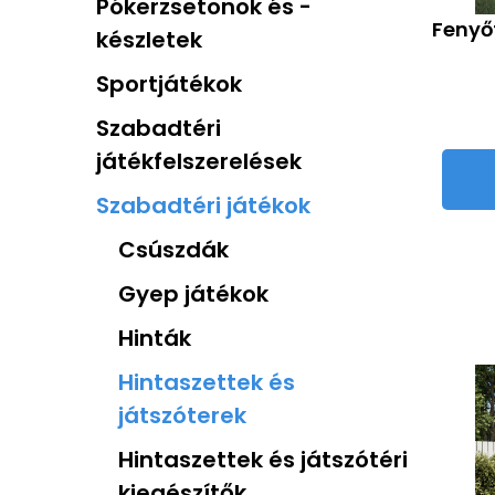
Pókerzsetonok és -
Fenyőf
készletek
Sportjátékok
Szabadtéri
játékfelszerelések
Szabadtéri játékok
Csúszdák
Gyep játékok
Hinták
Hintaszettek és
játszóterek
Hintaszettek és játszótéri
kiegészítők