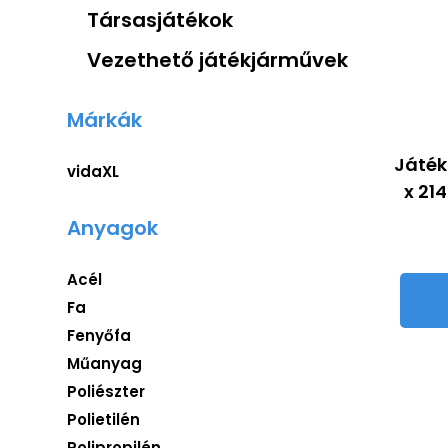
Társasjátékok
Vezethető játékjárművek
Márkák
Játék
vidaXL
x 21
Anyagok
Acél
Fa
Fenyőfa
Műanyag
Poliészter
Polietilén
Polipropilén