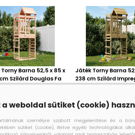
 Torny Barna 52,5 x 85 x
Játék Torny Barna 52,
cm Szilárd Douglas Fa
238 cm Szilárd Impre
77 670 Ft
89 370 Ft
z a weboldal sütiket (cookie) haszn
Megnézem
Megnézem
artalmának személyre szabott megjelenítése és a bön
ekében sütiket (cookie), illetve egyéb technológiákat alka
natkozó irányelveinkről, valamint azok testreszabási lehet