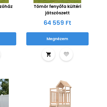
szóház
Tömör fenyőfa kültéri
játszószett
64 559 Ft
Megnézem