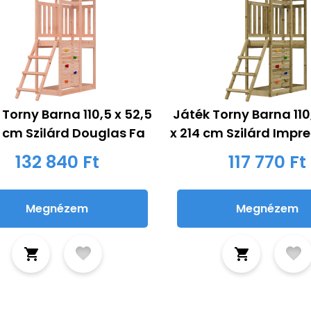
 Torny Barna 110,5 x 52,5
Játék Torny Barna 110
4 cm Szilárd Douglas Fa
x 214 cm Szilárd Impr
132 840 Ft
117 770 Ft
Megnézem
Megnézem