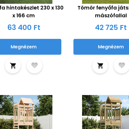
a hintakészlet 230 x 130
Tömör fenyőfa ját
x 166 cm
mászófallal
63 400 Ft
42 725 Ft
Megnézem
Megnézem