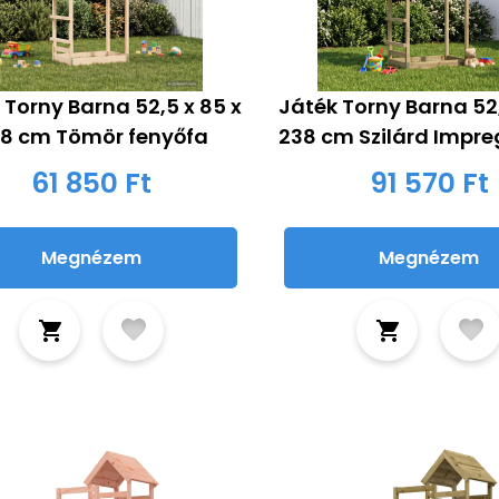
 Torny Barna 52,5 x 85 x
Játék Torny Barna 52,
8 cm Tömör fenyőfa
238 cm Szilárd Impre
61 850 Ft
91 570 Ft
Megnézem
Megnézem