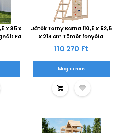
5 x 85 x
Játék Torny Barna 110,5 x 52,5
gnált Fa
x 214 cm Tömör fenyőfa
110 270 Ft
Megnézem