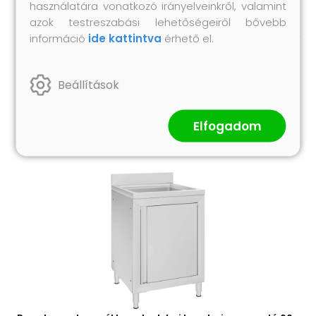
használatára vonatkozó irányelveinkről, valamint
azok testreszabási lehetőségeiről bővebb
információ
ide kattintva
érhető el.
Hasonló termékek
Beállítások
Elfogadom