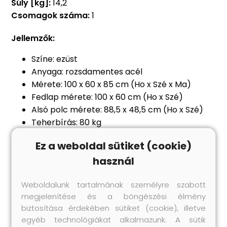
Súly [kg]:
14,2
Csomagok száma:
1
Jellemzők:
Színe: ezüst
Anyaga: rozsdamentes acél
Mérete: 100 x 60 x 85 cm (Ho x Szé x Ma)
Fedlap mérete: 100 x 60 cm (Ho x Szé)
Alsó polc mérete: 88,5 x 48,5 cm (Ho x Szé)
Teherbírás: 80 kg
Könnyen tisztítható
Ez a weboldal sütiket (cookie)
Állítható lábak
használ
Ideális konyhákba, éttermekbe, iskolákba
vagy más kereskedelmi helyiségekbe
Weboldalunk tartalmának személyre szabott
Legal Documents:
megjelenítése és a böngészési élmény
Itt
további részleteket találhat arról; hogyan
biztosítása érdekében sütiket (cookie), illetve
akadályozza meg a bútorok felborulását
egyéb technológiákat alkalmazunk. A sütik