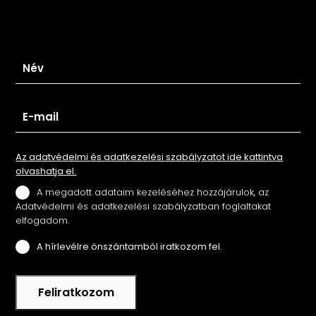
Iratkozz fel hírlevelünkre
Az adatvédelmi és adatkezelési szabályzatot ide kattintva
olvashatja el.
A megadott adataim kezeléséhez hozzájárulok, az
Adatvédelmi és adatkezelési szabályzatban foglaltakat
elfogadom.
A hírlevélre önszántamból iratkozom fel.
Feliratkozom