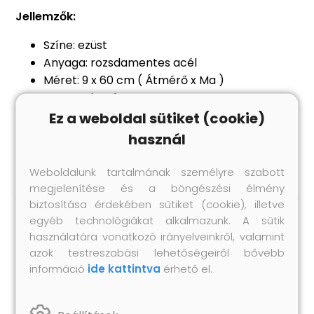
Jellemzők:
Színe: ezüst
Anyaga: rozsdamentes acél
Méret: 9 x 60 cm ( Átmérő x Ma )
Vastagsága: 1 mm
A csuklós alsó lemez lefelé nyílik az egyszerű
Ez a weboldal sütiket (cookie)
ürítés érdekében
használ
Összeszerelést igényel: igen
Weboldalunk tartalmának személyre szabott
megjelenítése és a böngészési élmény
biztosítása érdekében sütiket (cookie), illetve
egyéb technológiákat alkalmazunk. A sütik
Hasonló termékek
használatára vonatkozó irányelveinkről, valamint
azok testreszabási lehetőségeiről bővebb
információ
ide kattintva
érhető el.