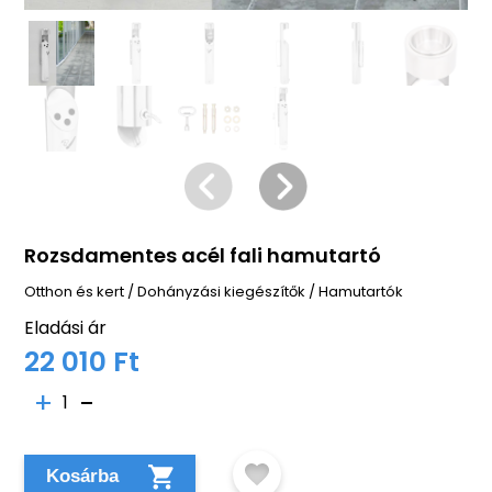
Rozsdamentes acél fali hamutartó
Otthon és kert
/
Dohányzási kiegészítők
/
Hamutartók
Eladási ár
22 010 Ft
1
Kosárba