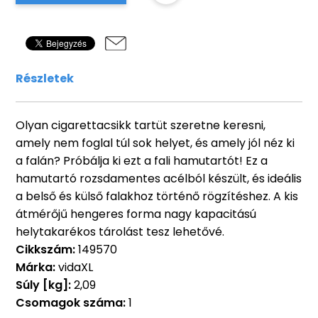
Részletek
Olyan cigarettacsikk tartüt szeretne keresni,
amely nem foglal túl sok helyet, és amely jól néz ki
a falán? Próbálja ki ezt a fali hamutartót! Ez a
hamutartó rozsdamentes acélból készült, és ideális
a belső és külső falakhoz történő rögzítéshez. A kis
átmérőjű hengeres forma nagy kapacitású
helytakarékos tárolást tesz lehetővé.
Cikkszám:
149570
Márka:
vidaXL
Súly [kg]:
2,09
Csomagok száma:
1