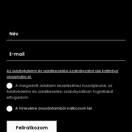
Iratkozz fel hírlevelünkre
Az adatvédelmi és adatkezelési szabályzatot ide kattintva
olvashatja el.
A megadott adataim kezeléséhez hozzájárulok, az
Adatvédelmi és adatkezelési szabályzatban foglaltakat
elfogadom.
A hírlevélre önszántamból iratkozom fel.
Feliratkozom