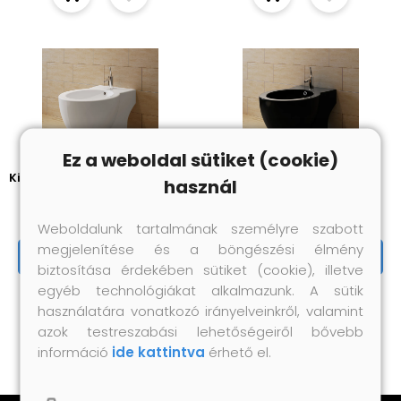
Ez a weboldal sütiket (cookie)
Kiváló minőségű, fehér, kerek
Kerek Bidé Állvány Fekete
használ
kerámia bidé
Kiváló Minőségű Kerámia
47 270 Ft
63 870 Ft
Weboldalunk tartalmának személyre szabott
megjelenítése és a böngészési élmény
Megnézem
Megnézem
biztosítása érdekében sütiket (cookie), illetve
egyéb technológiákat alkalmazunk. A sütik
használatára vonatkozó irányelveinkről, valamint
azok testreszabási lehetőségeiről bővebb
információ
ide kattintva
érhető el.