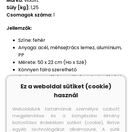
Márka:
vidaXL
Súly [kg]:
1,25
Csomagok száma:
1
Jellemzők:
Színe: fehér
Anyaga: acél, méhsejtrács lemez, alumínium,
PP
Mérete: 50 x 23 cm (Ho x Szé)
Könnyen falra szerelhető
Az összeszereléshez szükséges tartozékokat
mellékeljük
Ez a weboldal sütiket (cookie)
A csomag tartalma:
használ
1 db letörölhető tábla
1 db EVA törlőszivacs
Weboldalunk tartalmának személyre szabott
1 db filctoll
megjelenítése és a böngészési élmény
5 db mágnes
biztosítása érdekében sütiket (cookie), illetve
2 db szög
egyéb technológiákat alkalmazunk. A sütik