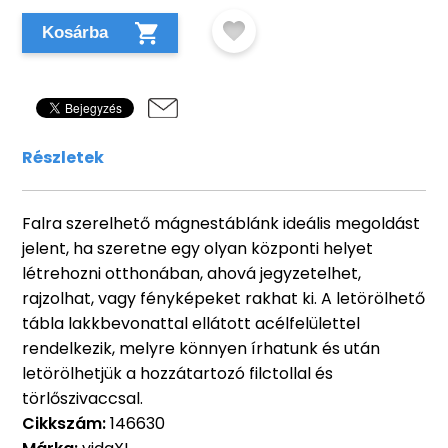
Kosárba
Részletek
Falra szerelhető mágnestáblánk ideális megoldást
jelent, ha szeretne egy olyan központi helyet
létrehozni otthonában, ahová jegyzetelhet,
rajzolhat, vagy fényképeket rakhat ki. A letörölhető
tábla lakkbevonattal ellátott acélfelülettel
rendelkezik, melyre könnyen írhatunk és után
letörölhetjük a hozzátartozó filctollal és
törlőszivaccsal.
Cikkszám:
146630