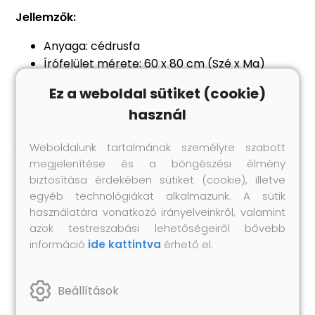
Jellemzők:
Anyaga: cédrusfa
Írófelület mérete: 60 x 80 cm (Szé x Ma)
Kétoldalas tábla
Ez a weboldal sütiket (cookie)
3 év feletti gyermekek számára ajánlott
használ
Weboldalunk tartalmának személyre szabott
megjelenítése és a böngészési élmény
biztosítása érdekében sütiket (cookie), illetve
Hasonló termékek
egyéb technológiákat alkalmazunk. A sütik
használatára vonatkozó irányelveinkről, valamint
azok testreszabási lehetőségeiről bővebb
információ
ide kattintva
érhető el.
Beállítások