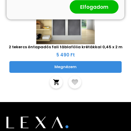
Elfogadom
2 tekercs öntapadós fali táblafólia krétákkal 0,45 x 2 m
5 490 Ft
Megnézem