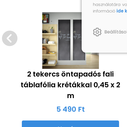
használatára vo
információ
ide 
Beállításo
2 tekercs öntapadós fali
táblafólia krétákkal 0,45 x 2
m
5 490 Ft