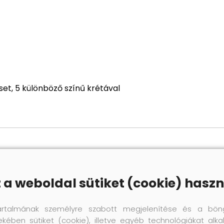
set, 5 különböző színű krétával
z a weboldal sütiket (cookie) haszn
artalmának személyre szabott megjelenítése és a bön
ekében sütiket (cookie), illetve egyéb technológiákat alka