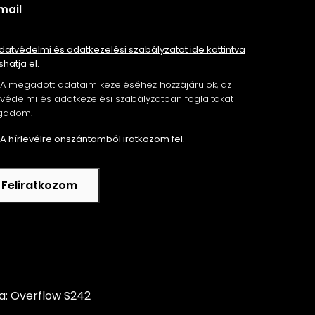
datvédelmi és adatkezelési szabályzatot ide kattintva
shatja el.
A megadott adataim kezeléséhez hozzájárulok, az
édelmi és adatkezelési szabályzatban foglaltakat
gadom.
A hírlevélre önszántamból iratkozom fel.
Feliratkozom
ta: Overflow S242