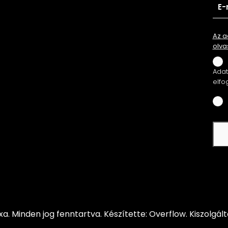
Az a
olva
Adatv
elfo
xa.
Minden jog fenntartva.
Készítette: Overflow.
Kiszolgál