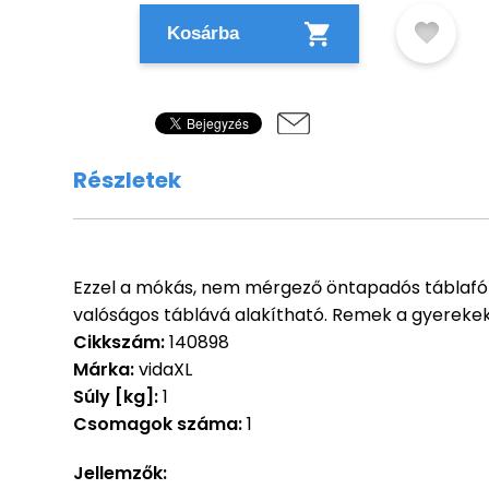
Kosárba
Részletek
Ezzel a mókás, nem mérgező öntapadós táblafól
valóságos táblává alakítható. Remek a gyerekek 
Cikkszám:
140898
Márka:
vidaXL
Súly [kg]:
1
Csomagok száma:
1
Jellemzők: