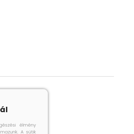
ál
gészési élmény
lmazunk. A sütik