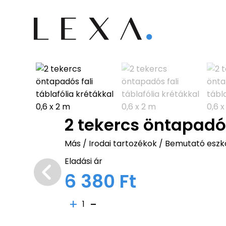
2 tekercs öntapadós
Más
/
Irodai tartozékok
/
Bemutató eszk
Eladási ár
6 380 Ft
1