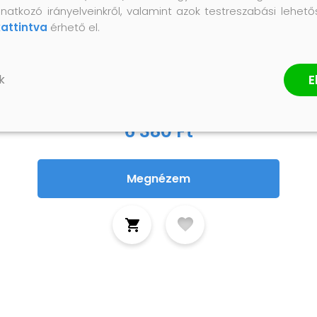
natkozó irányelveinkről, valamint azok testreszabási lehet
kattintva
érhető el.
2 tekercs öntapadós fali
táblafólia krétákkal 0,6 x 2
E
k
m
6 380 Ft
Megnézem