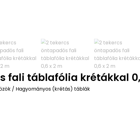
 fali táblafólia krétákkal 0
özök
/
Hagyományos (krétás) táblák