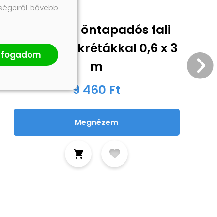
őségeiről bővebb
2 tekercs öntapadós fali
táblafólia krétákkal 0,6 x 3
lfogadom
m
9 460 Ft
Megnézem