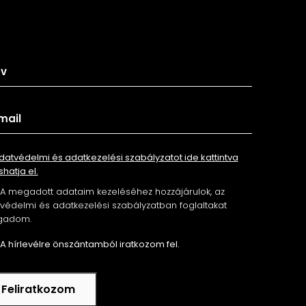
tkozz fel hírlevelünkre
datvédelmi és adatkezelési szabályzatot ide kattintva
shatja el.
A megadott adataim kezeléséhez hozzájárulok, az
édelmi és adatkezelési szabályzatban foglaltakat
gadom.
A hírlevélre önszántamból iratkozom fel.
Feliratkozom