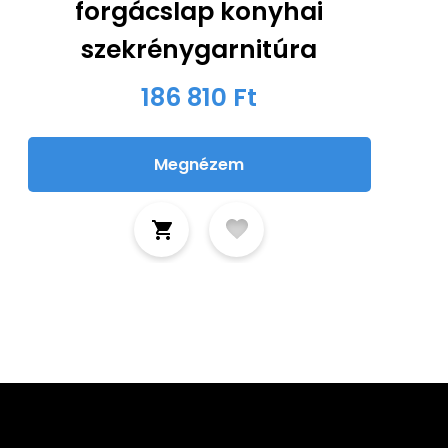
forgácslap konyhai
szekrénygarnitúra
186 810 Ft
Megnézem