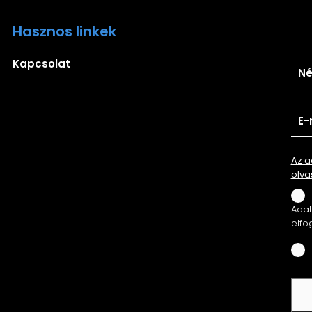
Hasznos linkek
Ira
Kapcsolat
Az a
olva
Adatv
elfo