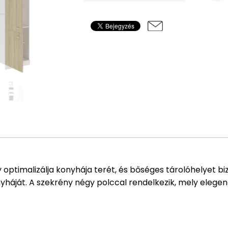
 optimalizálja konyhája terét, és bőséges tárolóhelyet b
nyháját. A szekrény négy polccal rendelkezik, mely elegen