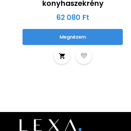
konyhaszekrény
62 080 Ft
Megnézem