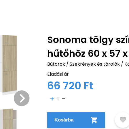
Sonoma tölgy szín
hűtőhöz 60 x 57 
Bútorok
/
Szekrények és tárolók
/
K
Eladási ár
66 720 Ft
1
Kosárba