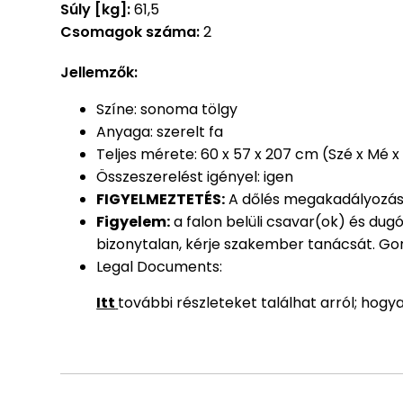
Súly [kg]:
61,5
Csomagok száma:
2
Jellemzők:
Színe: sonoma tölgy
Anyaga: szerelt fa
Teljes mérete: 60 x 57 x 207 cm (Szé x Mé 
Összeszerelést igényel: igen
FIGYELMEZTETÉS:
A dőlés megakadályozása 
Figyelem:
a falon belüli csavar(ok) és dug
bizonytalan, kérje szakember tanácsát. Gon
Legal Documents:
Itt
további részleteket találhat arról; hog