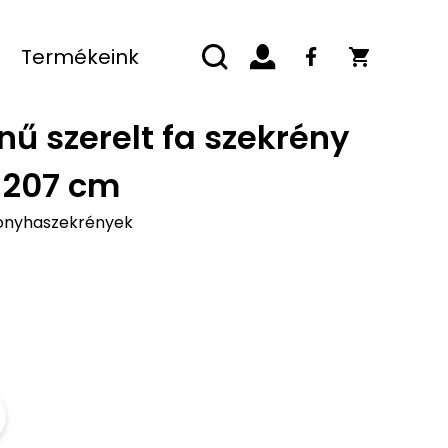
Termékeink
ű szerelt fa szekrény
x 207 cm
onyhaszekrények