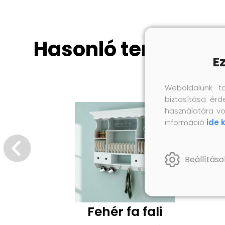
Hasonló termékek
E
Weboldalunk t
biztosítása érd
használatára vo
információ
ide 
Beállításo
Fehér fa fali