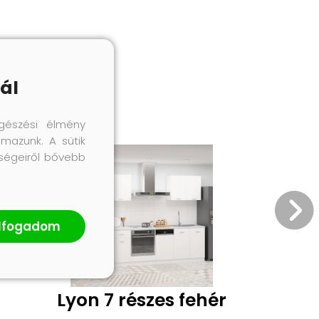
ál
gészési élmény
lmazunk. A sütik
őségeiről bővebb
lfogadom
Lyon 7 részes fehér