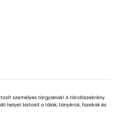
iztosít személyes tárgyainak! A tárolószekrény
dő helyet biztosít a tálak, tányérok, fazekak és