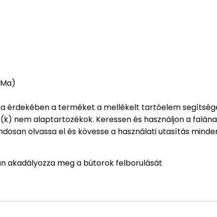
x Ma)
érdekében a terméket a mellékelt tartóelem segítségéve
ó(k) nem alaptartozékok. Keressen és használjon a falán
dosan olvassa el és kövesse a használati utasítás minde
yan akadályozza meg a bútorok felborulását