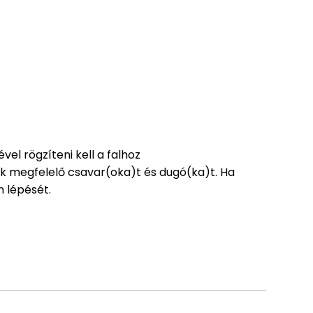
l rögzíteni kell a falhoz
ak megfelelő csavar(oka)t és dugó(ka)t. Ha
n lépését.