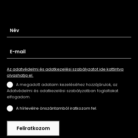
Iratkozz fel hírlevelünkre
Az adatvédelmi és adatkezelési szabályzatot ide kattintva
olvashatja el.
A megadott adataim kezeléséhez hozzájárulok, az
Adatvédelmi és adatkezelési szabályzatban foglaltakat
elfogadom.
A hírlevélre önszántamból iratkozom fel.
Feliratkozom