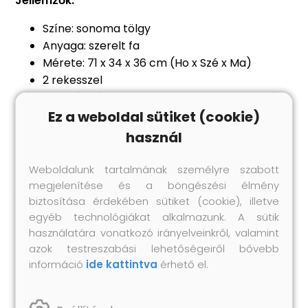
Jellemzők:
Színe: sonoma tölgy
Anyaga: szerelt fa
Mérete: 71 x 34 x 36 cm (Ho x Szé x Ma)
2 rekesszel
Masszív hátlap a bakelitlemezek megfelelő
védelme érdekében
Ez a weboldal sütiket (cookie)
Szállítóládaként is használható
használ
Vízszintesen és függőlegesen is használható
Weboldalunk tartalmának személyre szabott
megjelenítése és a böngészési élmény
biztosítása érdekében sütiket (cookie), illetve
egyéb technológiákat alkalmazunk. A sütik
Hasonló termékek
használatára vonatkozó irányelveinkről, valamint
azok testreszabási lehetőségeiről bővebb
információ
ide kattintva
érhető el.