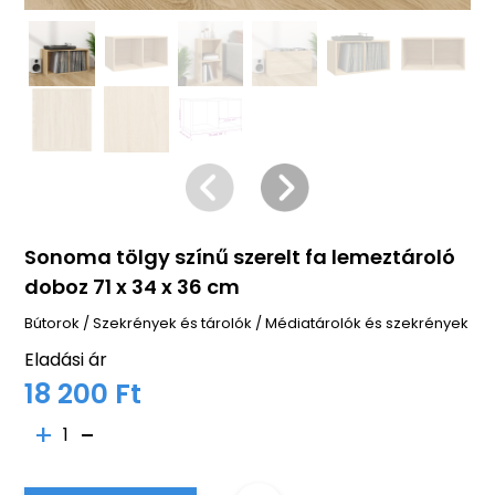
Sonoma tölgy színű szerelt fa lemeztároló
doboz 71 x 34 x 36 cm
Bútorok
/
Szekrények és tárolók
/
Médiatárolók és szekrények
Eladási ár
18 200 Ft
1