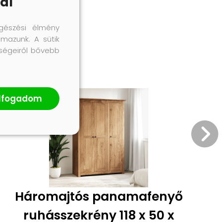
ál
gészési élmény
lmazunk. A sütik
őségeiről bővebb
lfogadom
Háromajtós panamafenyő
ruhásszekrény 118 x 50 x