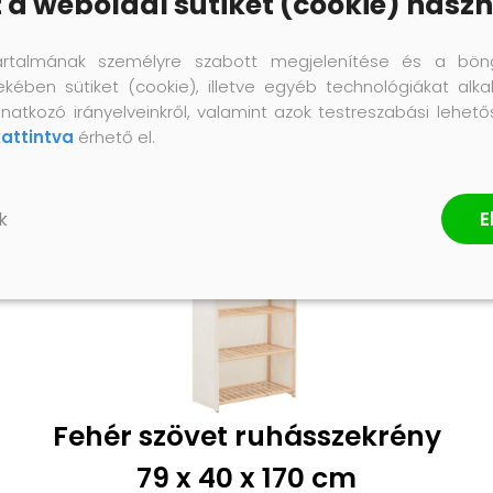
z a weboldal sütiket (cookie) haszn
artalmának személyre szabott megjelenítése és a bön
ekében sütiket (cookie), illetve egyéb technológiákat alka
natkozó irányelveinkről, valamint azok testreszabási lehet
kattintva
érhető el.
E
k
Fehér szövet ruhásszekrény
79 x 40 x 170 cm