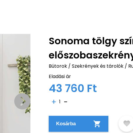
Sonoma tölgy szín
előszobaszekrény
Bútorok
/
Szekrények és tárolók
/
R
Eladási ár
43 760 Ft
1
Kosárba