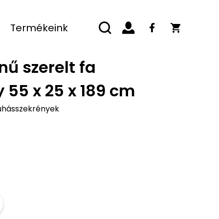
Termékeink
ű szerelt fa
 55 x 25 x 189 cm
uhásszekrények