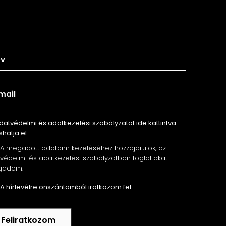
tkozz fel hírlevelünkre
datvédelmi és adatkezelési szabályzatot ide kattintva
shatja el.
A megadott adataim kezeléséhez hozzájárulok, az
édelmi és adatkezelési szabályzatban foglaltakat
gadom.
A hírlevélre önszántamból iratkozom fel.
Feliratkozom