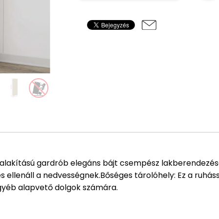
kialakítású gardrób elegáns bájt csempész lakberendezésé
l, és ellenáll a nedvességnek.Bőséges tárolóhely: Ez a ruh
y egyéb alapvető dolgok számára.