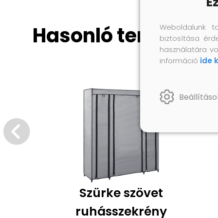
E
Hasonló termékek
Weboldalunk t
biztosítása érd
használatára vo
információ
ide 
Beállításo
Szürke szövet
ruhásszekrény