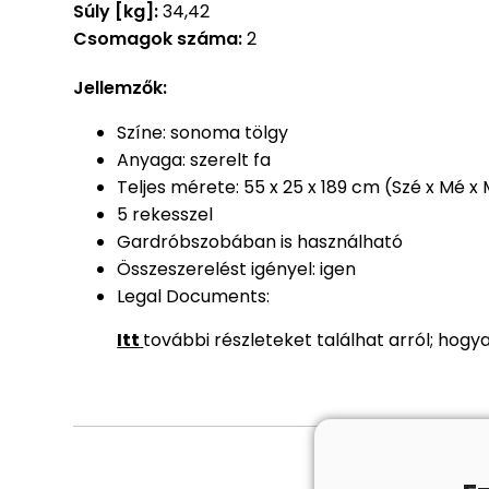
Súly [kg]:
34,42
Csomagok száma:
2
Jellemzők:
Színe: sonoma tölgy
Anyaga: szerelt fa
Teljes mérete: 55 x 25 x 189 cm (Szé x Mé x
5 rekesszel
Gardróbszobában is használható
Összeszerelést igényel: igen
Legal Documents:
Itt
további részleteket találhat arról; hog