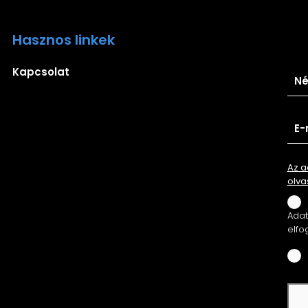
Hasznos linkek
Ira
Kapcsolat
Az a
olva
Adatv
elfo