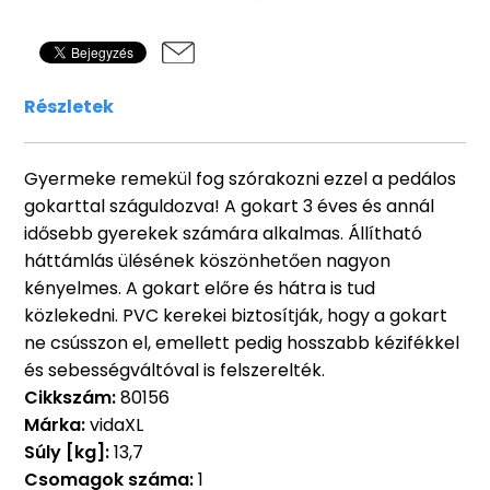
Részletek
Gyermeke remekül fog szórakozni ezzel a pedálos
gokarttal száguldozva! A gokart 3 éves és annál
idősebb gyerekek számára alkalmas. Állítható
háttámlás ülésének köszönhetően nagyon
kényelmes. A gokart előre és hátra is tud
közlekedni. PVC kerekei biztosítják, hogy a gokart
ne csússzon el, emellett pedig hosszabb kézifékkel
és sebességváltóval is felszerelték.
Cikkszám:
80156
Márka:
vidaXL
Súly [kg]:
13,7
Csomagok száma:
1