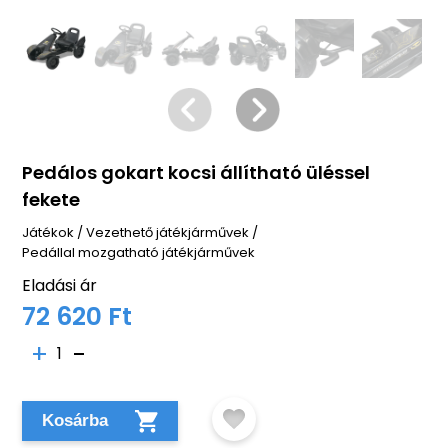
Pedálos gokart kocsi állítható üléssel
fekete
Játékok
/
Vezethető játékjárművek
/
Pedállal mozgatható játékjárművek
Eladási ár
72 620 Ft
1
Kosárba