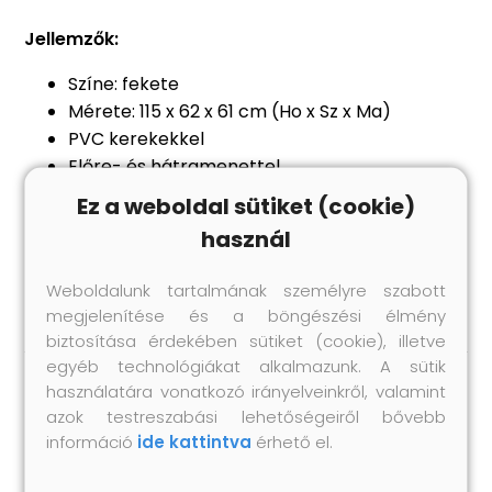
Jellemzők:
Színe: fekete
Mérete: 115 x 62 x 61 cm (Ho x Sz x Ma)
PVC kerekekkel
Előre- és hátramenettel
Hosszabb kézifékkel és sebességváltóval
Ez a weboldal sütiket (cookie)
Állítható ülés
használ
FIGYELMEZTETÉS: 36 hónapnál idősebb
gyermekek számára.
Weboldalunk tartalmának személyre szabott
megjelenítése és a böngészési élmény
biztosítása érdekében sütiket (cookie), illetve
egyéb technológiákat alkalmazunk. A sütik
használatára vonatkozó irányelveinkről, valamint
Hasonló termékek
azok testreszabási lehetőségeiről bővebb
információ
ide kattintva
érhető el.