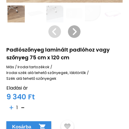
Padlószőnyeg laminált padlóhoz vagy
szőnyeg 75 cm x 120 cm
Más
/
Irodai tartozékok
/
Irodai szék alá tehető szőnyegek, lábtörlők
/
Szék alá tehető szőnyegek
Eladási ár
9 340 Ft
1
Kosárba