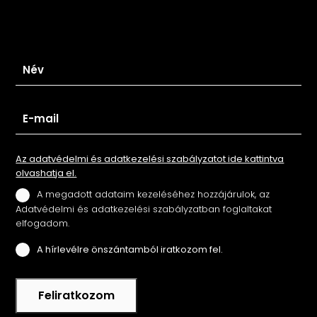
Iratkozz fel hírlevelünkre
Az adatvédelmi és adatkezelési szabályzatot ide kattintva
olvashatja el.
A megadott adataim kezeléséhez hozzájárulok, az
Adatvédelmi és adatkezelési szabályzatban foglaltakat
elfogadom.
A hírlevélre önszántamból iratkozom fel.
Feliratkozom