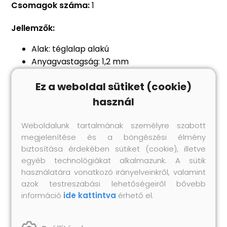
Csomagok száma:
1
Jellemzők:
Alak: téglalap alakú
Anyagvastagság: 1,2 mm
Méretek: 75 x 120 cm
Ez a weboldal sütiket (cookie)
Szennyeződésálló: Igen
Anyag: PVC: 100%
használ
Weboldalunk tartalmának személyre szabott
megjelenítése és a böngészési élmény
biztosítása érdekében sütiket (cookie), illetve
egyéb technológiákat alkalmazunk. A sütik
Hasonló termékek
használatára vonatkozó irányelveinkről, valamint
azok testreszabási lehetőségeiről bővebb
információ
ide kattintva
érhető el.