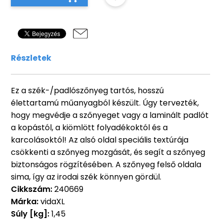
Részletek
Ez a szék-/padlószőnyeg tartós, hosszú
élettartamú műanyagból készült. Úgy tervezték,
hogy megvédje a szőnyeget vagy a laminált padlót
a kopástól, a kiömlött folyadékoktól és a
karcolásoktól! Az alsó oldal speciális textúrája
csökkenti a szőnyeg mozgását, és segít a szőnyeg
biztonságos rögzítésében. A szőnyeg felső oldala
sima, így az irodai szék könnyen gördül.
Cikkszám:
240669
Márka:
vidaXL
Súly [kg]:
1,45