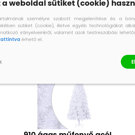
z a weboldal sütiket (cookie) haszn
artalmának személyre szabott megjelenítése és a bön
ekében sütiket (cookie), illetve egyéb technológiákat alka
natkozó irányelveinkről, valamint azok testreszabási lehet
kattintva
érhető el.
E
k
910 ágas műfenyő acél