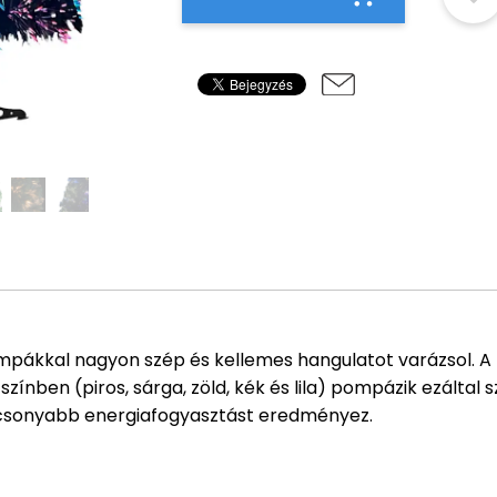
ámpákkal nagyon szép és kellemes hangulatot varázsol. 
ínben (piros, sárga, zöld, kék és lila) pompázik ezáltal s
acsonyabb energiafogyasztást eredményez.