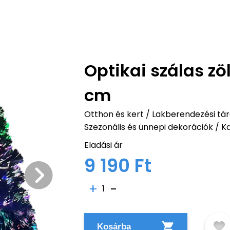
Optikai szálas z
cm
Otthon és kert
/
Lakberendezési tárg
Szezonális és ünnepi dekorációk
/
K
Eladási ár
9 190 Ft
1
Kosárba