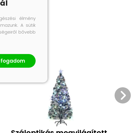
ál
gészési élmény
lmazunk. A sütik
őségeiről bővebb
lfogadom
Száloptikás megvilágított