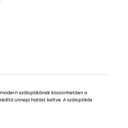
A modern száloptikának köszönhetően a
zédítő ünnepi hatást keltve. A száloptikás