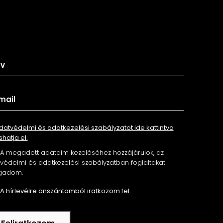
tkozz fel hírlevelünkre
datvédelmi és adatkezelési szabályzatot ide kattintva
shatja el.
A megadott adataim kezeléséhez hozzájárulok, az
édelmi és adatkezelési szabályzatban foglaltakat
gadom.
A hírlevélre önszántamból iratkozom fel.