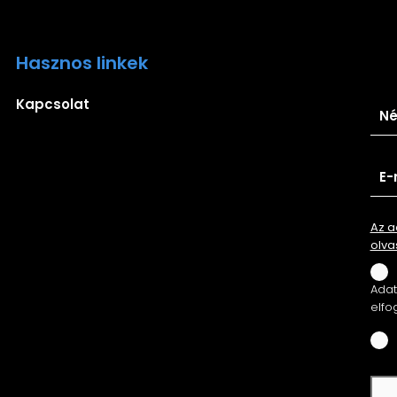
Hasznos linkek
Ira
Kapcsolat
Az a
olva
Adatv
elfo