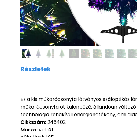
Részletek
Ez a kis műkarácsonyfa látványos száloptikás l
műkarácsonyfa öt különböző, állandóan változó sz
technológia rendkívül energiahatékony, ami al
Cikkszám:
246402
Márka:
vidaXL