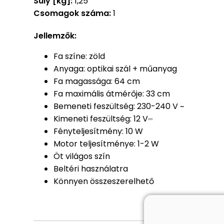
Súly [kg]:
1,25
Csomagok száma:
1
Jellemzők:
Fa színe: zöld
Anyaga: optikai szál + műanyag
Fa magassága: 64 cm
Fa maximális átmérője: 33 cm
Bemeneti feszültség: 230-240 V ~
Kimeneti feszültség: 12 V⎓
Fényteljesítmény: 10 W
Motor teljesítménye: 1-2 W
Öt világos szín
Beltéri használatra
Könnyen összeszerelhető