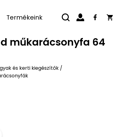
Termékeink
öld műkarácsonyfa 64
yak és kerti kiegészítők
/
arácsonyfák