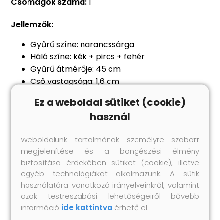
Csomagok száma:
1
Jellemzők:
Gyűrű színe: narancssárga
Háló színe: kék + piros + fehér
Gyűrű átmérője: 45 cm
Cső vastagsága: 1,6 cm
Gyűrű anyaga: porszórt bevonatú acél
Ez a weboldal sütiket (cookie)
A csomag tartalma:
használ
1 db kosárgyűrű
1 db kosárlabdaháló
Weboldalunk tartalmának személyre szabott
Anyag: Polipropilén: 100%
megjelenítése és a böngészési élmény
biztosítása érdekében sütiket (cookie), illetve
egyéb technológiákat alkalmazunk. A sütik
használatára vonatkozó irányelveinkről, valamint
azok testreszabási lehetőségeiről bővebb
Hasonló termékek
információ
ide kattintva
érhető el.