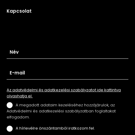
Kapcsolat
Iratkozz fel hírlevelünkre
Az adatvédelmi és adatkezelési szabályzatot ide kattintva
olvashatja el.
A megadott adataim kezeléséhez hozzájárulok, az
Adatvédelmi és adatkezelési szabályzatban foglaltakat
elfogadom.
A hírlevélre önszántamból iratkozom fel.