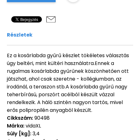
Részletek
Ez a kosárlabda gyűrű készlet tökéletes választás
úgy beltéri, mint kültéri használatra.Ennek a
rugalmas kosárlabda gyűrűnek köszönhetően ott
játszhat, ahol csak szeretne - kollégiumban, az
irodánál, a teraszon stb.A kosárlabda gyűrű nagy
teherbírású, porszórt acélból készült vázzal
rendelkezik. A háló szintén nagyon tartós, mivel
erős polipropilén anyagból készült.
Cikkszám:
90498
Márka:
vidaXL
Súly [kg]:
3,4