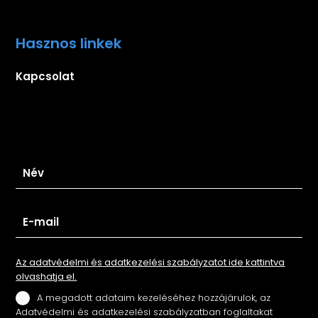
Hasznos linkek
Kapcsolat
Iratkozz fel hírlevelünkre
Az adatvédelmi és adatkezelési szabályzatot ide kattintva
olvashatja el.
A megadott adataim kezeléséhez hozzájárulok, az
Adatvédelmi és adatkezelési szabályzatban foglaltakat