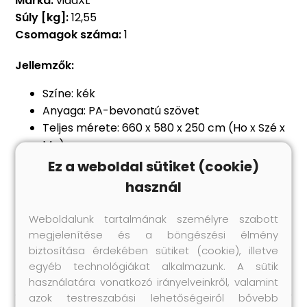
Márka:
vidaXL
Súly [kg]:
12,55
Csomagok száma:
1
Jellemzők:
Színe: kék
Anyaga: PA-bevonatú szövet
Teljes mérete: 660 x 580 x 250 cm (Ho x Szé x
Ma)
Szövet súlya: 180 g/m²
Ez a weboldal sütiket (cookie)
Hálós oldalfalakkal
használ
UV-álló
Maximum 500 cm átmérőjű kerek
Weboldalunk tartalmának személyre szabott
medencékhez alkalmas
megjelenítése és a böngészési élmény
6 kötéllel és 12 szeggel szállítjuk
biztosítása érdekében sütiket (cookie), illetve
egyéb technológiákat alkalmazunk. A sütik
használatára vonatkozó irányelveinkről, valamint
azok testreszabási lehetőségeiről bővebb