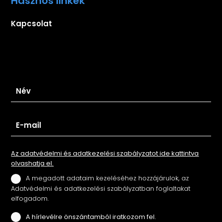
Hasznos linkek
Kapcsolat
Iratkozz fel hírlevelünkre
Az adatvédelmi és adatkezelési szabályzatot ide kattintva
olvashatja el.
A megadott adataim kezeléséhez hozzájárulok, az
Adatvédelmi és adatkezelési szabályzatban foglaltakat
elfogadom.
A hírlevélre önszántamból iratkozom fel.