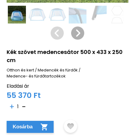
Kék szövet medencesátor 500 x 433 x 250
cm
Otthon és kert
/
Medencék és fürdők
/
Medence- és fürdőtartozékok
Eladási ár
55 370 Ft
1
Kosárba