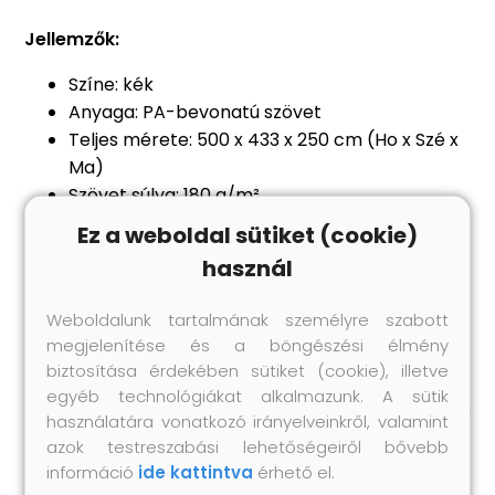
Jellemzők:
Színe: kék
Anyaga: PA-bevonatú szövet
Teljes mérete: 500 x 433 x 250 cm (Ho x Szé x
Ma)
Szövet súlya: 180 g/m²
Hálós oldalfalakkal
Ez a weboldal sütiket (cookie)
UV-álló
használ
Maximum 300 cm átmérőjű kerek
medencékhez alkalmas
Weboldalunk tartalmának személyre szabott
6 kötéllel és 12 szeggel
megjelenítése és a böngészési élmény
biztosítása érdekében sütiket (cookie), illetve
egyéb technológiákat alkalmazunk. A sütik
használatára vonatkozó irányelveinkről, valamint
azok testreszabási lehetőségeiről bővebb
Hasonló termékek
információ
ide kattintva
érhető el.