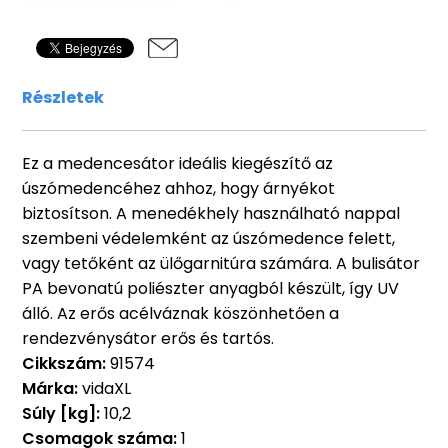
Részletek
Ez a medencesátor ideális kiegészítő az
úszómedencéhez ahhoz, hogy árnyékot
biztosítson. A menedékhely használható nappal
szembeni védelemként az úszómedence felett,
vagy tetőként az ülőgarnitúra számára. A bulisátor
PA bevonatú poliészter anyagból készült, így UV
álló. Az erős acélváznak köszönhetően a
rendezvénysátor erős és tartós.
Cikkszám:
91574
Márka:
vidaXL
Súly [kg]:
10,2
Csomagok száma:
1