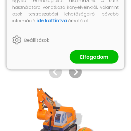
egyéb technológiákat alkalmazunk. A sütik
használandó! Közúti forgalomban nem
használatára vonatkozó irányelveinkről, valamint
szabad használni!
azok testreszabási lehetőségeiről bővebb
információ
ide kattintva
érhető el.
Beállítások
Hasonló termékek
Elfogadom