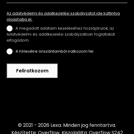
Az adatvédelmi és adatkezelési szabályzatot ide kattintva
olvashatja el.
A megadott adataim kezeléséhez hozzájárulok, az
Adatvédelmi és adatkezelési szabályzatban foglaltakat
elfogadom.
A hírlevélre önszántamból iratkozom fel.
Feliratkozom
© 2021 - 2026 Lexa.
Minden jog fenntartva.
Készítette: Overflow.
Kiszolgálta: Overflow S242