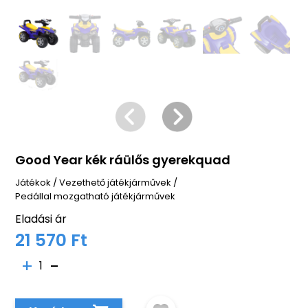
Good Year kék ráülős gyerekquad
Játékok
/
Vezethető játékjárművek
/
Pedállal mozgatható játékjárművek
Eladási ár
21 570 Ft
1