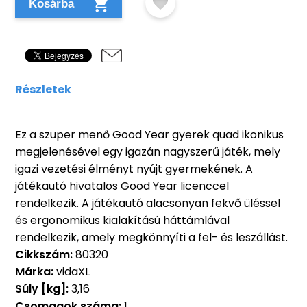
Kosárba
Részletek
Ez a szuper menő Good Year gyerek quad ikonikus
megjelenésével egy igazán nagyszerű játék, mely
igazi vezetési élményt nyújt gyermekének. A
játékautó hivatalos Good Year licenccel
rendelkezik. A játékautó alacsonyan fekvő üléssel
és ergonomikus kialakítású háttámlával
rendelkezik, amely megkönnyíti a fel- és leszállást.
Cikkszám:
80320
Márka:
vidaXL
Súly [kg]:
3,16
Csomagok száma:
1