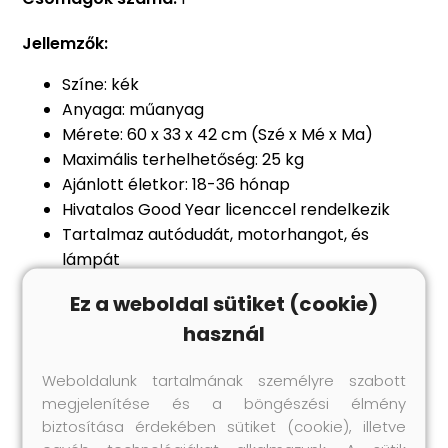
Jellemzők:
Színe: kék
Anyaga: műanyag
Mérete: 60 x 33 x 42 cm (Szé x Mé x Ma)
Maximális terhelhetőség: 25 kg
Ajánlott életkor: 18-36 hónap
Hivatalos Good Year licenccel rendelkezik
Tartalmaz autódudát, motorhangot, és
lámpát
Tartalmaz egy ülés alatti tárolórekeszt
Ez a weboldal sütiket (cookie)
Szükséges elem: 2 db AA-elem (nem része a
használ
csomagnak)
Összeszerelést igényel: igen
Weboldalunk tartalmának személyre szabott
FIGYELMEZTETÉS: Csak felnőtt közvetlen
megjelenítése és a böngészési élmény
felügyelete mellett használható!
biztosítása érdekében sütiket (cookie), illetve
FIGYELMEZTETÉS: Védőfelszereléssel