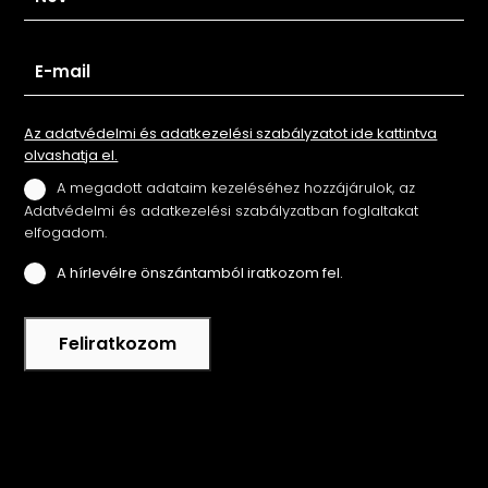
Az adatvédelmi és adatkezelési szabályzatot ide kattintva
olvashatja el.
A megadott adataim kezeléséhez hozzájárulok, az
Adatvédelmi és adatkezelési szabályzatban foglaltakat
elfogadom.
A hírlevélre önszántamból iratkozom fel.
Feliratkozom