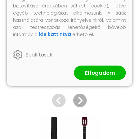
A csomag tartalma:
biztosítása érdekében sütiket (cookie), illetve
1 db ukulele
egyéb technológiákat alkalmazunk. A sütik
használatára vonatkozó irányelveinkről, valamint
1 db táska
azok testreszabási lehetőségeiről bővebb
2 db pengető
információ
ide kattintva
érhető el.
1 db tabulatúra
Beállítások
Elfogadom
Hasonló termékek