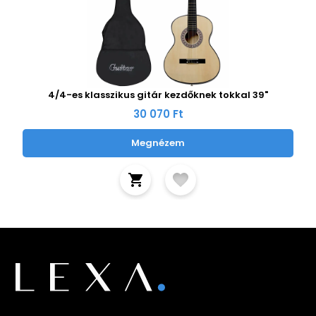
4/4-es klasszikus gitár kezdőknek tokkal 39"
30 070 Ft
Megnézem