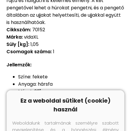
rajta és hallgatni is kellemes élmény. A két
pengetővel lehet a húrokat pengetni, és a pengető
általában az ujjakat helyettesíti, de ujjakkal együtt
is használhatóak.
Cikkszám:
70152
Márka:
vidaXL
Súly [kg]:
1,05
Csomagok száma:
1
Jellemzők:
Színe: fekete
Anyaga: hársfa
Méret: 23"
Hossz: 61 cm
Ez a weboldal sütiket (cookie)
Szélesség: 20,5 cm
használ
Testmagasság: 7 cm
Menzúra: 39 cm
Weboldalunk tartalmának személyre szabott
Összeszerelést igényel: igen
megjelenítése és a böngészési élmény