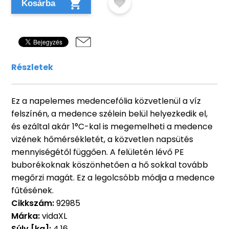
Kosárba
Részletek
Ez a napelemes medencefólia közvetlenül a víz
felszínén, a medence szélein belül helyezkedik el,
és ezáltal akár 1°C-kal is megemelheti a medence
vizének hőmérsékletét, a közvetlen napsütés
mennyiségétől függően. A felületén lévő PE
buborékoknak köszönhetően a hő sokkal tovább
megőrzi magát. Ez a legolcsóbb módja a medence
fűtésének.
Cikkszám:
92985
Márka:
vidaXL
Súly [kg]:
4,16