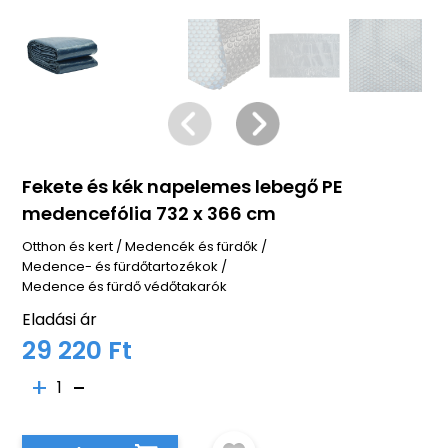
Fekete és kék napelemes lebegő PE
medencefólia 732 x 366 cm
Otthon és kert
/
Medencék és fürdők
/
Medence- és fürdőtartozékok
/
Medence és fürdő védőtakarók
Eladási ár
29 220 Ft
1