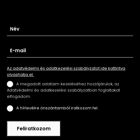
Iratkozz fel hírlevelünkre
Az adatvédelmi és adatkezelési szabályzatot ide kattintva
olvashatja el.
A megadott adataim kezeléséhez hozzájárulok, az
Adatvédelmi és adatkezelési szabályzatban foglaltakat
elfogadom.
A hírlevélre önszántamból iratkozom fel.
Feliratkozom