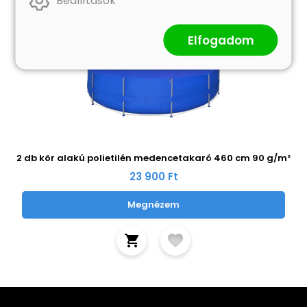
Beállítások
Elfogadom
2 db kör alakú polietilén medencetakaró 460 cm 90 g/m²
23 900 Ft
Megnézem