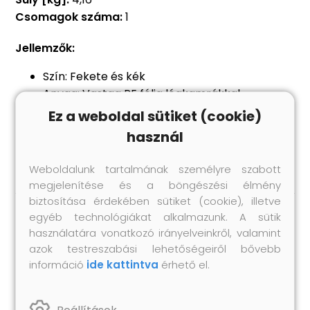
Csomagok száma:
1
Jellemzők:
Szín: Fekete és kék
Anyag: Vastag PE fólia légkamrákkal
Méret: 732 x 366 cm (H x Sz)
Ez a weboldal sütiket (cookie)
Vastagság: 110 mikrométer (extra vastag,
használ
kiváló minőségű)
Weboldalunk tartalmának személyre szabott
megjelenítése és a böngészési élmény
biztosítása érdekében sütiket (cookie), illetve
egyéb technológiákat alkalmazunk. A sütik
Hasonló termékek
használatára vonatkozó irányelveinkről, valamint
azok testreszabási lehetőségeiről bővebb
információ
ide kattintva
érhető el.