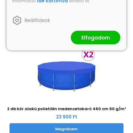
információ
ide kattintva
érhető el.
Hasonló termékek
Beállítások
Elfogadom
2 db kör alakú polietilén medencetakaró 460 cm 90 g/m²
23 900 Ft
Megnézem