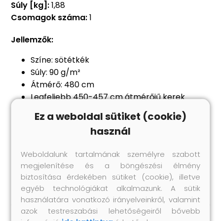
Súly [kg]:
1,88
Csomagok száma:
1
Jellemzők:
Színe: sötétkék
Súly: 90 g/m²
Átmérő: 480 cm
Legfeljebb 450-457 cm átmérőjű kerek
medencékhez alkalmas
Ez a weboldal sütiket (cookie)
A közepén található apró lyukakkal
használ
megakadályozza, hogy a víz összegyűljön a
takaró tetején
Weboldalunk tartalmának személyre szabott
Műanyag zárakkal a kötél rögzítéséhez
megjelenítése és a böngészési élmény
Anyag: Polietilén: 100%
biztosítása érdekében sütiket (cookie), illetve
egyéb technológiákat alkalmazunk. A sütik
használatára vonatkozó irányelveinkről, valamint
azok testreszabási lehetőségeiről bővebb