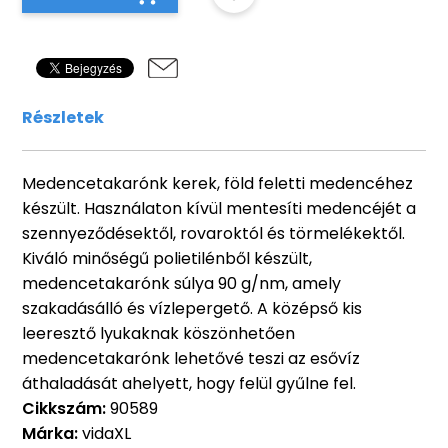
Részletek
Medencetakarónk kerek, föld feletti medencéhez
készült. Használaton kívül mentesíti medencéjét a
szennyeződésektől, rovaroktól és törmelékektől.
Kiváló minőségű polietilénből készült,
medencetakarónk súlya 90 g/nm, amely
szakadásálló és vízlepergető. A középső kis
leeresztő lyukaknak köszönhetően
medencetakarónk lehetővé teszi az esővíz
áthaladását ahelyett, hogy felül gyűlne fel.
Cikkszám:
90589
Márka:
vidaXL