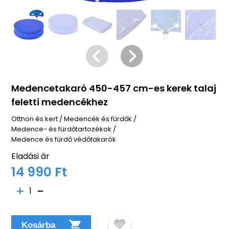
Medencetakaró 450-457 cm-es kerek talaj
feletti medencékhez
Otthon és kert
/
Medencék és fürdők
/
Medence- és fürdőtartozékok
/
Medence és fürdő védőtakarók
Eladási ár
14 990 Ft
1
Kosárba