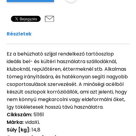
Részletek
Ez a behúzható szíjjal rendelkező tartóoszlop
ideális bel- és kültéri használatra szállodáknál,
kluboknál, repülőtéren, éttermeknél stb. Alkalmas
tömeg irányítására, és hatékonyan segíti nagyobb
csoportosulások szervezését. A minőségi acélból
készült oszlopok korrózióállók, ami azt jelenti, hogy
nem könnyű megkarcolni vagy eldeformálni őket,
így tökéletesek hosszú távú használatra.
Cikkszám:
51161
Márka:
vidaXL
Súly [kg]:
14,8