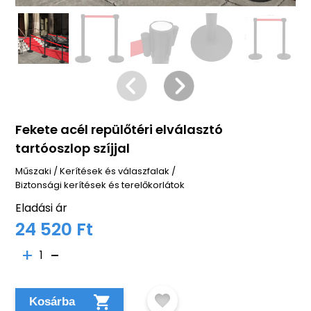
Fekete acél repülőtéri elválasztó
tartóoszlop szíjjal
Műszaki
/
Kerítések és válaszfalak
/
Biztonsági kerítések és terelőkorlátok
Eladási ár
24 520 Ft
1
Kosárba