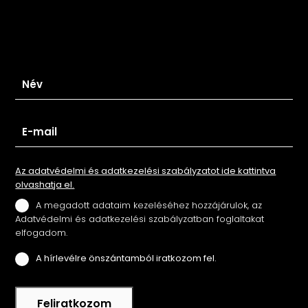
Iratkozz fel hírlevelünkre
Az adatvédelmi és adatkezelési szabályzatot ide kattintva
olvashatja el.
A megadott adataim kezeléséhez hozzájárulok, az
Adatvédelmi és adatkezelési szabályzatban foglaltakat
elfogadom.
A hírlevélre önszántamból iratkozom fel.
Feliratkozom