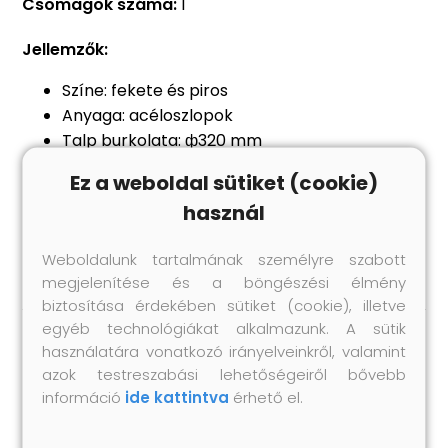
Csomagok száma:
1
Jellemzők:
Színe: fekete és piros
Anyaga: acéloszlopok
Talp burkolata: ф320 mm
Szíj: 48 x 2000 mm (Szé x Ho)
Ez a weboldal sütiket (cookie)
Magassága: 93 cm
használ
Tartós és rozsdaálló
A csomag 2 oszlopot és 1 szíjat tartalmaz
Weboldalunk tartalmának személyre szabott
megjelenítése és a böngészési élmény
biztosítása érdekében sütiket (cookie), illetve
egyéb technológiákat alkalmazunk. A sütik
használatára vonatkozó irányelveinkről, valamint
Hasonló termékek
azok testreszabási lehetőségeiről bővebb
információ
ide kattintva
érhető el.