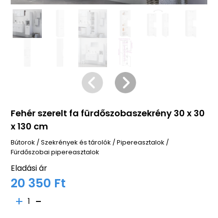
Fehér szerelt fa fürdőszobaszekrény 30 x 30
x 130 cm
Bútorok
/
Szekrények és tárolók
/
Pipereasztalok
/
Fürdőszobai pipereasztalok
Eladási ár
20 350 Ft
1