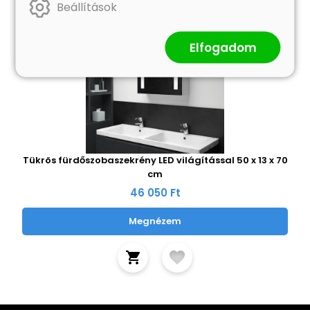
Beállítások
Elfogadom
Tükrös fürdőszobaszekrény LED világítással 50 x 13 x 70
cm
46 050 Ft
Megnézem