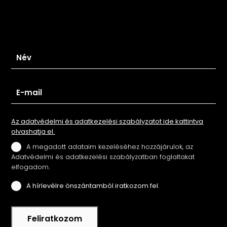
Iratkozz fel hírlevelünkre
Az adatvédelmi és adatkezelési szabályzatot ide kattintva
olvashatja el.
A megadott adataim kezeléséhez hozzájárulok, az
Adatvédelmi és adatkezelési szabályzatban foglaltakat
elfogadom.
A hírlevélre önszántamból iratkozom fel.
Feliratkozom