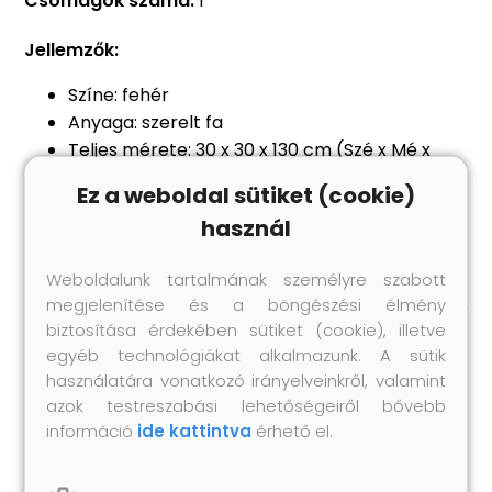
Csomagok száma:
1
Jellemzők:
Színe: fehér
Anyaga: szerelt fa
Teljes mérete: 30 x 30 x 130 cm (Szé x Mé x
Ma)
Ez a weboldal sütiket (cookie)
Maximális terhelhetőség (összesen): 60 kg
használ
Összeszerelést igényel: igen
Weboldalunk tartalmának személyre szabott
megjelenítése és a böngészési élmény
biztosítása érdekében sütiket (cookie), illetve
egyéb technológiákat alkalmazunk. A sütik
Hasonló termékek
használatára vonatkozó irányelveinkről, valamint
azok testreszabási lehetőségeiről bővebb
információ
ide kattintva
érhető el.