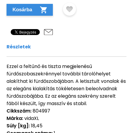
Kosárba
Részletek
Ezzel a feltűnő és tiszta megjelenésű
fürdőszobaszekrénnyel további tárolóhelyet
alakíthat ki fürdőszobájában. A letisztult vonalak és
az elegáns kialakítás tökéletesen beleolvadnak
fürdőszobájába. Ez az elegáns szekrény szerelt
fából készült, így masszív és stabil.
Cikkszám:
804997
Márka:
vidaXL
Súly [kg]:
18,45