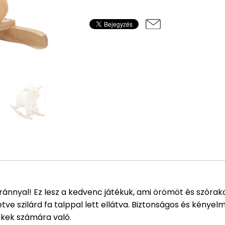
ánnyal! Ez lesz a kedvenc játékuk, ami örömöt és szórako
etve szilárd fa talppal lett ellátva. Biztonságos és kényel
kek számára való.