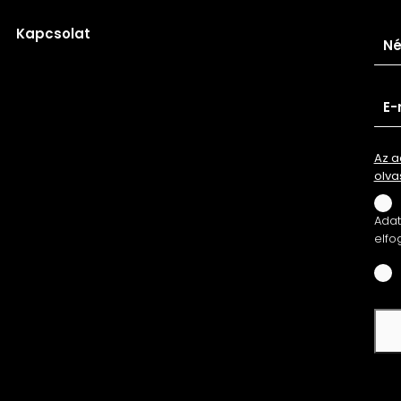
Ira
Kapcsolat
Az a
olva
Adatv
elfo