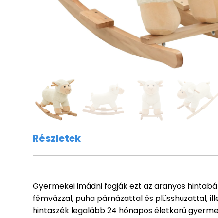
Részletek
Gyermekei imádni fogják ezt az aranyos hintabár
fémvázzal, puha párnázattal és plüsshuzattal, ill
hintaszék legalább 24 hónapos életkorú gyerme