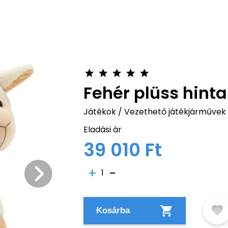
Fehér plüss hint
Játékok
/
Vezethető játékjárművek
Eladási ár
39 010 Ft
1
Kosárba