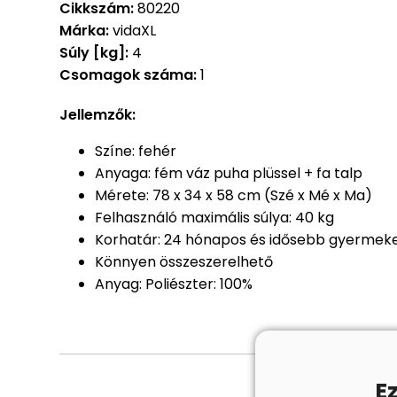
Cikkszám:
80220
Márka:
vidaXL
Súly [kg]:
4
Csomagok száma:
1
Jellemzők:
Színe: fehér
Anyaga: fém váz puha plüssel + fa talp
Mérete: 78 x 34 x 58 cm (Szé x Mé x Ma)
Felhasználó maximális súlya: 40 kg
Korhatár: 24 hónapos és idősebb gyermeke
Könnyen összeszerelhető
Anyag: Poliészter: 100%
E