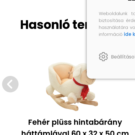
Weboldalunk t
Hasonló termékek
biztosítása érd
használatára vo
információ
ide 
Beállításo
Fehér plüss hintabárány
háttámlával 60 x 32 x 50 cm