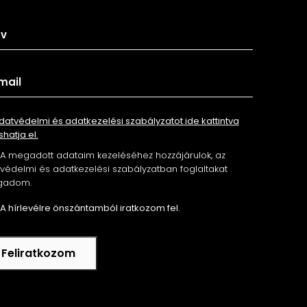
tkozz fel hírlevelünkre
datvédelmi és adatkezelési szabályzatot ide kattintva
shatja el.
A megadott adataim kezeléséhez hozzájárulok, az
édelmi és adatkezelési szabályzatban foglaltakat
gadom.
A hírlevélre önszántamból iratkozom fel.
Feliratkozom