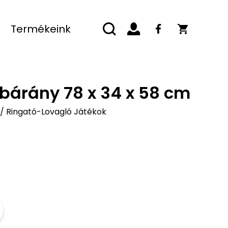
Termékeink
abárány 78 x 34 x 58 cm
/
Ringató-Lovagló Játékok