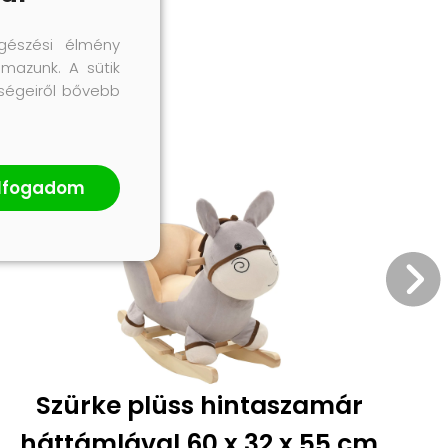
gészési élmény
lmazunk. A sütik
őségeiről bővebb
lfogadom
Szürke plüss hintaszamár
háttámlával 60 x 32 x 55 cm