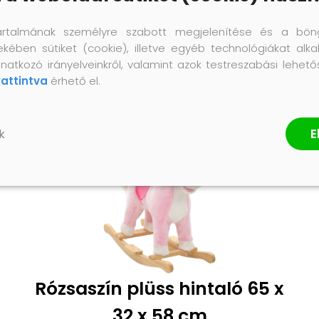
artalmának személyre szabott megjelenítése és a bön
ekében sütiket (cookie), illetve egyéb technológiákat alka
natkozó irányelveinkről, valamint azok testreszabási lehet
kattintva
érhető el.
E
k
Rózsaszín plüss hintaló 65 x
32 x 58 cm