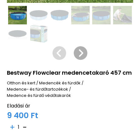
Bestway Flowclear medencetakaró 457 cm
Otthon és kert
/
Medencék és fürdők
/
Medence- és fürdőtartozékok
/
Medence és fürdő védőtakarók
Eladási ár
9 400 Ft
1