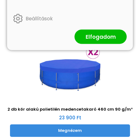
Hasonló termékek
Beállítások
Elfogadom
2 db kör alakú polietilén medencetakaró 460 cm 90 g/m²
23 900 Ft
Megnézem