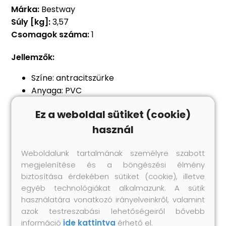
Márka:
Bestway
Súly [kg]:
3,57
Csomagok száma:
1
Jellemzők:
Színe: antracitszürke
Anyaga: PVC
Vízáteresztő lyukakkal, hogy a víz ne álljon
Ez a weboldal sütiket (cookie)
meg rajta
használ
Hevederek rögzítik a takarót a medencéhez
457 cm átmérőjű Steel Pro, Steel Pro Max és
Weboldalunk tartalmának személyre szabott
Hydrium Splasher medencékhez használható
megjelenítése és a böngészési élmény
Bestway cikkszám: 58038
biztosítása érdekében sütiket (cookie), illetve
egyéb technológiákat alkalmazunk. A sütik
használatára vonatkozó irányelveinkről, valamint
azok testreszabási lehetőségeiről bővebb
információ
ide kattintva
érhető el.