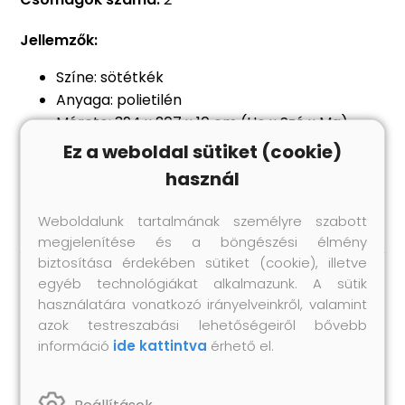
Jellemzők:
Színe: sötétkék
Anyaga: polietilén
Mérete: 394 x 207 x 10 cm (Ho x Szé x Ma)
Súlya: 90 g/m²
Ez a weboldal sütiket (cookie)
A csomag tartalma:
használ
2 db medencetakaró
Weboldalunk tartalmának személyre szabott
megjelenítése és a böngészési élmény
biztosítása érdekében sütiket (cookie), illetve
egyéb technológiákat alkalmazunk. A sütik
Hasonló termékek
használatára vonatkozó irányelveinkről, valamint
azok testreszabási lehetőségeiről bővebb
információ
ide kattintva
érhető el.