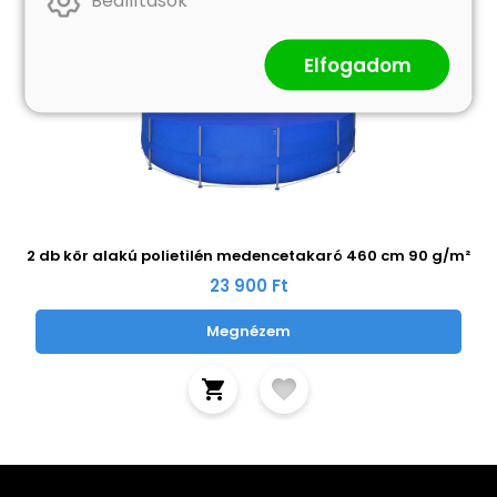
Beállítások
Elfogadom
2 db kör alakú polietilén medencetakaró 460 cm 90 g/m²
23 900 Ft
Megnézem