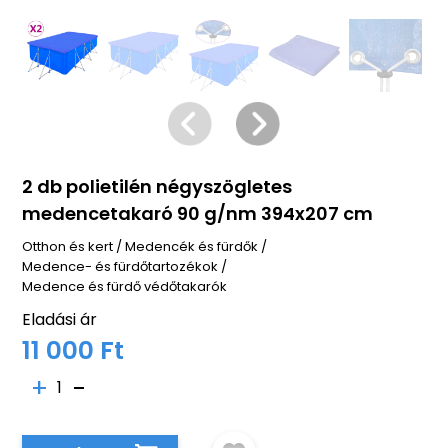
2 db polietilén négyszögletes
medencetakaró 90 g/nm 394x207 cm
Otthon és kert
/
Medencék és fürdők
/
Medence- és fürdőtartozékok
/
Medence és fürdő védőtakarók
Eladási ár
11 000 Ft
1