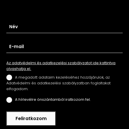
Iratkozz fel hírlevelünkre
Az adatvédelmi és adatkezelési szabályzatot ide kattintva
olvashatja el.
A megadott adataim kezeléséhez hozzájárulok, az
Adatvédelmi és adatkezelési szabályzatban foglaltakat
elfogadom.
A hírlevélre önszántamból iratkozom fel.
Feliratkozom