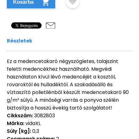
Kosárba
Részletek
Ez a medencetakaró négyszögletes, talajszint
feletti medencékhez használható. Megvédi
használaton kívül lévő medencéjét a kosztól,
rovaroktól és hulladéktól. A szakadásálló és
víztaszító polietilénből készült medencetakaró 90
g/m² súlyú. A minőségi varrás a ponyva szélén
biztosítja a hosszú évekig tartó szolgálatot!
Cikkszám:
3082803
Márka:
vidaXL
Súly [kg]:
0,3
Csomagok száma:
2