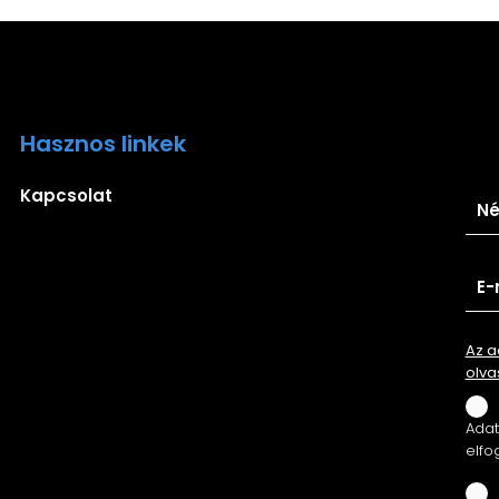
Hasznos linkek
Ira
Kapcsolat
Az a
olva
Adatv
elfo