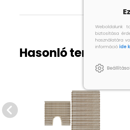
E
Weboldalunk t
biztosítása érd
használatára vo
információ
ide 
Hasonló termékek
Beállításo