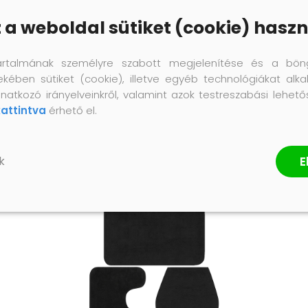
z a weboldal sütiket (cookie) haszn
artalmának személyre szabott megjelenítése és a bön
ekében sütiket (cookie), illetve egyéb technológiákat alka
natkozó irányelveinkről, valamint azok testreszabási lehet
kattintva
érhető el.
E
k