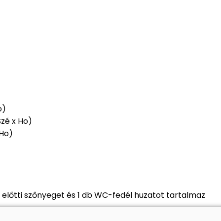
o)
Szé x Ho)
 Ho)
 előtti szőnyeget és 1 db WC-fedél huzatot tartalmaz