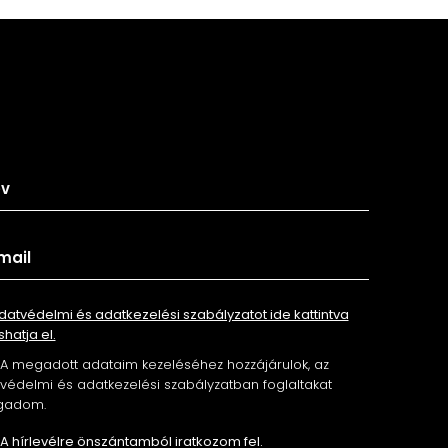
tkozz fel hírlevelünkre
datvédelmi és adatkezelési szabályzatot ide kattintva
shatja el.
A megadott adataim kezeléséhez hozzájárulok, az
édelmi és adatkezelési szabályzatban foglaltakat
gadom.
A hírlevélre önszántamból iratkozom fel.