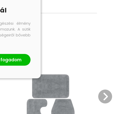
ál
gészési élmény
lmazunk. A sütik
őségeiről bővebb
lfogadom