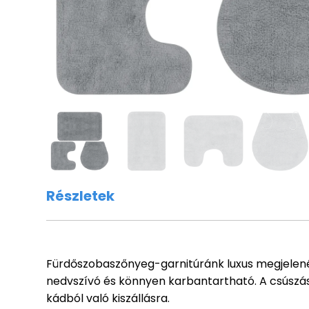
Részletek
Fürdőszobaszőnyeg-garnitúránk luxus megjelenést
nedvszívó és könnyen karbantartható. A csúszás
kádból való kiszállásra.