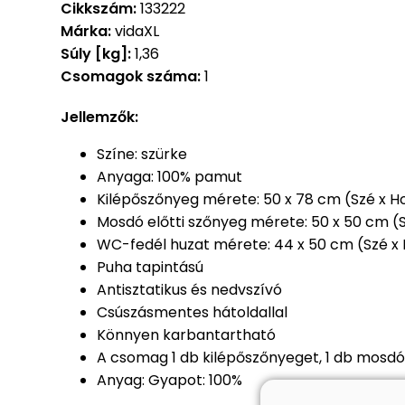
Cikkszám:
133222
Márka:
vidaXL
Súly [kg]:
1,36
Csomagok száma:
1
Jellemzők:
Színe: szürke
Anyaga: 100% pamut
Kilépőszőnyeg mérete: 50 x 78 cm (Szé x H
Mosdó előtti szőnyeg mérete: 50 x 50 cm (
WC-fedél huzat mérete: 44 x 50 cm (Szé x
Puha tapintású
Antisztatikus és nedvszívó
Csúszásmentes hátoldallal
Könnyen karbantartható
A csomag 1 db kilépőszőnyeget, 1 db mosdó
Anyag: Gyapot: 100%