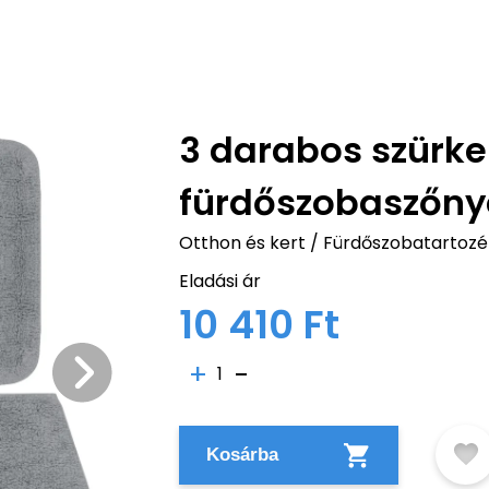
3 darabos szürke
fürdőszobaszőny
Otthon és kert
/
Fürdőszobatartozé
Eladási ár
10 410 Ft
1
Kosárba