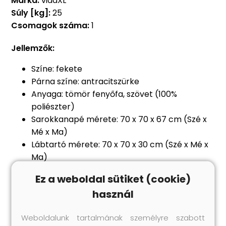
Márka:
vidaXL
Súly [kg]:
25
Csomagok száma:
1
Jellemzők:
Színe: fekete
Párna színe: antracitszürke
Anyaga: tömör fenyőfa, szövet (100%
poliészter)
Sarokkanapé mérete: 70 x 70 x 67 cm (Szé x
Mé x Ma)
Lábtartó mérete: 70 x 70 x 30 cm (Szé x Mé x
Ma)
Ülőpárna mérete: 70 x 70 x 8 cm (Ho x Szé x
Ez a weboldal sütiket (cookie)
Va)
használ
Hátpárna mérete: 70 x 40 x 8 cm (Ho x Szé x
Va)
Weboldalunk tartalmának személyre szabott
Max. teherbírás (ülőhelyenként): 110 kg