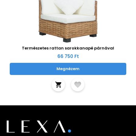
Természetes rattan sarokkanapé párnával
66 750 Ft
Megnézem