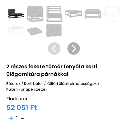
2 részes fekete tömör fenyőfa kerti
ülőgarnitúra párnákkal
Bútorok
/
Kerti bútor
/
Kültéri ülőalkalmatosságok
/
Kültéri kanapé szettek
Eladási ár
52 051 Ft
1