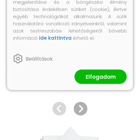
megjelenítése és a böngészési élmény
Összeszerelést igényel: igen
biztosítása érdekében sütiket (cookie), illetve
A szállítás tartalma:
egyéb technológiákat alkalmazunk. A sütik
1 db sarokkanapé
használatára vonatkozó irányelveinkről, valamint
1 db lábtartó
azok testreszabási lehetőségeiről bővebb
1 db ülőpárna
információ
ide kattintva
érhető el.
2 db hátpárna
Beállítások
Elfogadom
Hasonló termékek