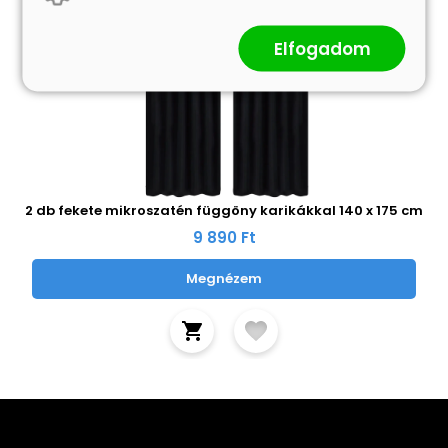
Elfogadom
2 db fekete mikroszatén függöny karikákkal 140 x 175 cm
9 890 Ft
Megnézem