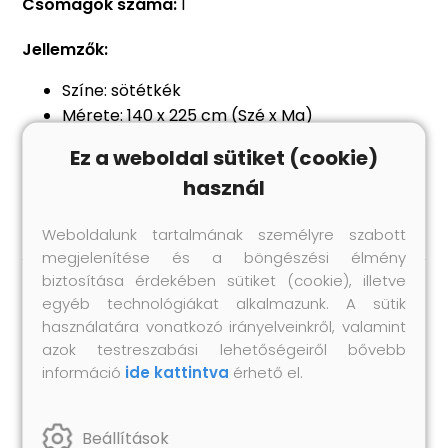
Csomagok száma:
1
Jellemzők:
Színe: sötétkék
Mérete: 140 x 225 cm (Szé x Ma)
Anyaga: 100% poliészter bársony
Ez a weboldal sütiket (cookie)
Fémgyűrűkkel
használ
A csomag 2 db függönyt tartalmaz
Weboldalunk tartalmának személyre szabott
megjelenítése és a böngészési élmény
biztosítása érdekében sütiket (cookie), illetve
egyéb technológiákat alkalmazunk. A sütik
Hasonló termékek
használatára vonatkozó irányelveinkről, valamint
azok testreszabási lehetőségeiről bővebb
információ
ide kattintva
érhető el.
Beállítások