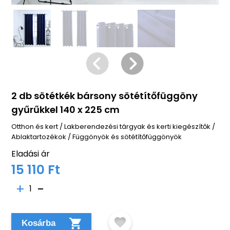
2 db sötétkék bársony sötétítőfüggöny
gyűrűkkel 140 x 225 cm
Otthon és kert
/
Lakberendezési tárgyak és kerti kiegészítők
/
Ablaktartozékok
/
Függönyök és sötétítőfüggönyök
Eladási ár
15 110 Ft
1
Kosárba