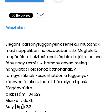
Részletek
Elegáns bársonyfüggönyeink remekül mutatnak
majd nappaliban, hálószobában stb. Megfelelő
magánéletet biztosítanak, és blokkolják a bejövő
fény nagy részét. A bársony anyag meleg
hangulatot kölcsönöz otthonának. A
fémgyűrűknek köszönhetően a függönyök
könnyen felakaszthatók bármilyen típusú
függönyrúdra.
Cikkszám:
134529
Márka:
vidaXL
Súly [kg]:
2,2