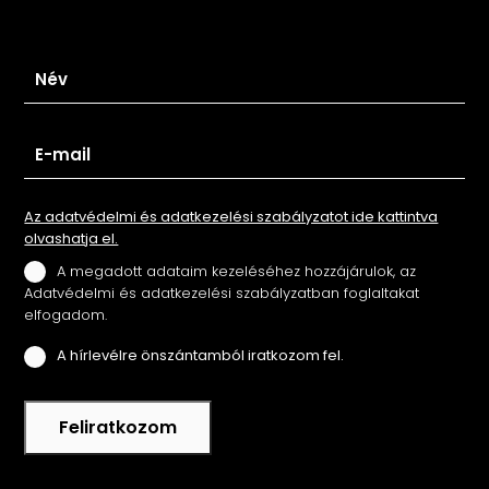
Iratkozz fel hírlevelünkre
Az adatvédelmi és adatkezelési szabályzatot ide kattintva
olvashatja el.
A megadott adataim kezeléséhez hozzájárulok, az
Adatvédelmi és adatkezelési szabályzatban foglaltakat
elfogadom.
A hírlevélre önszántamból iratkozom fel.
Feliratkozom