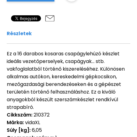
Részletek
Ez a 16 darabos kosaras csapágylehúzó készlet
ideális vezetőperselyek, csapágyak... stb.
vakfoglalatból történő kiszereléséhez. Különösen
alkalmas autókon, kereskedelmi gépkocsikon,
mezőgazdasági berendezéseken és a gépészet
területén történő felhasználáshoz. Ez a kiváló
anyagokból készült szerszámkészlet rendkívül
strapabíró.
Cikkszám:
210372
Márka:
vidaXL
Súly [kg]:
6,05