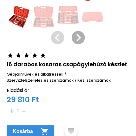
16 darabos kosaras csapágylehúzó készlet
Gépjárművek és alkatrészek
/
Szervízfelszerelés és szerszámok
/
Kézi szerszámok
Eladási ár
29 810 Ft
1
Kosárba