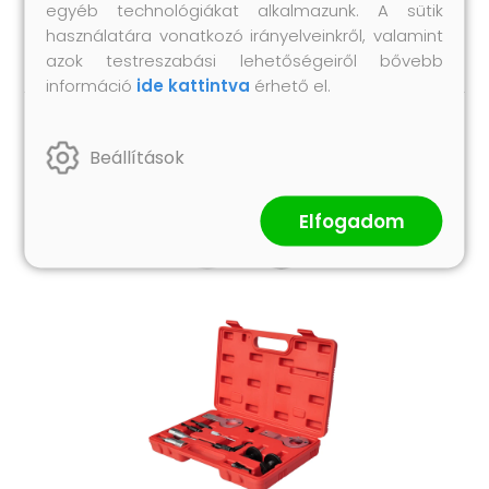
egyéb technológiákat alkalmazunk. A sütik
1 db hegy (12,1 cm)
használatára vonatkozó irányelveinkről, valamint
azok testreszabási lehetőségeiről bővebb
információ
ide kattintva
érhető el.
Hasonló termékek
Beállítások
Elfogadom