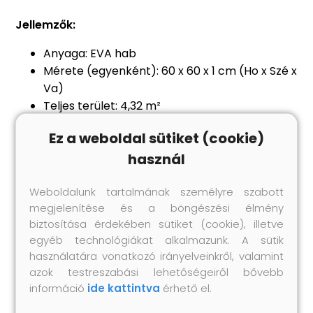
Jellemzők:
Anyaga: EVA hab
Mérete (egyenként): 60 x 60 x 1 cm (Ho x Szé x
Va)
Teljes terület: 4,32 m²
Könnyen tisztítható és tárolható
Ez a weboldal sütiket (cookie)
Puha és vízálló
használ
A csomag tartalma:
12 db puzzle edzőszőnyeg
Weboldalunk tartalmának személyre szabott
megjelenítése és a böngészési élmény
biztosítása érdekében sütiket (cookie), illetve
egyéb technológiákat alkalmazunk. A sütik
használatára vonatkozó irányelveinkről, valamint
Hasonló termékek
azok testreszabási lehetőségeiről bővebb
információ
ide kattintva
érhető el.