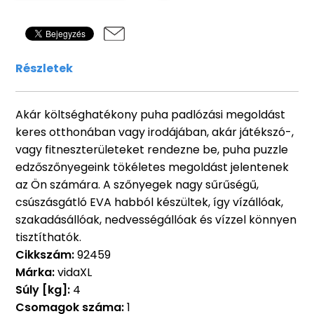
Részletek
Akár költséghatékony puha padlózási megoldást
keres otthonában vagy irodájában, akár játékszó-,
vagy fitneszterületeket rendezne be, puha puzzle
edzőszőnyegeink tökéletes megoldást jelentenek
az Ön számára. A szőnyegek nagy sűrűségű,
csúszásgátló EVA habból készültek, így vízállóak,
szakadásállóak, nedvességállóak és vízzel könnyen
tisztíthatók.
Cikkszám:
92459
Márka:
vidaXL
Súly [kg]:
4
Csomagok száma:
1