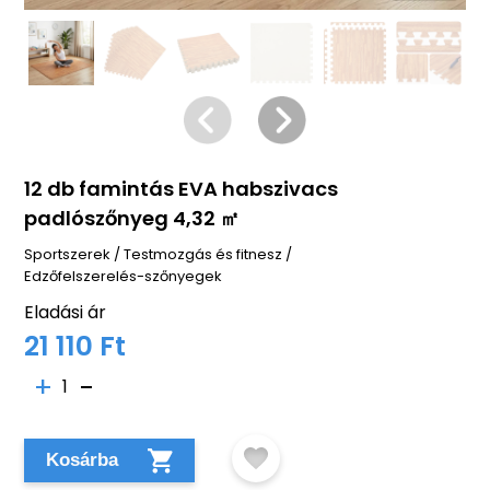
12 db famintás EVA habszivacs
padlószőnyeg 4,32 ㎡
Sportszerek
/
Testmozgás és fitnesz
/
Edzőfelszerelés-szőnyegek
Eladási ár
21 110 Ft
1
Kosárba