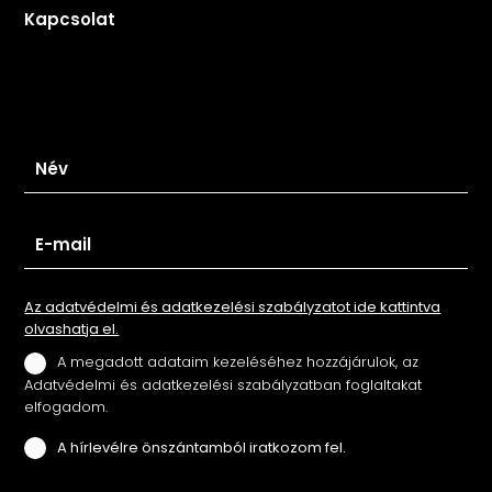
Kapcsolat
Iratkozz fel hírlevelünkre
Az adatvédelmi és adatkezelési szabályzatot ide kattintva
olvashatja el.
A megadott adataim kezeléséhez hozzájárulok, az
Adatvédelmi és adatkezelési szabályzatban foglaltakat
elfogadom.
A hírlevélre önszántamból iratkozom fel.