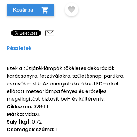
Kosárba
Részletek
Ezek a tűzijátéklámpák tökéletes dekorációk
karácsonyra, fesztiválokra, születésnapi partikra,
esküvőkre stb. Az energiatakarékos LED-ekkel
ellátott meteorlámpa fényes és erőteljes
megvilágítást biztosít bel- és kültéren is.
Cikkszám:
328611
Márka:
vidaXL
Súly [kg]:
0,72
Csomagok száma:
1