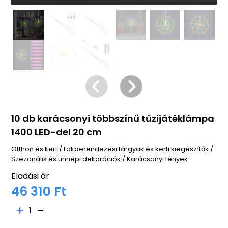
10 db karácsonyi többszínű tűzijátéklámpa
1400 LED-del 20 cm
Otthon és kert
/
Lakberendezési tárgyak és kerti kiegészítők
/
Szezonális és ünnepi dekorációk
/
Karácsonyi fények
Eladási ár
46 310 Ft
1