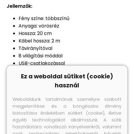
Jellemzők:
Fény színe: többszínű
Anyaga: vörösréz
Hossza: 20 cm
Kábel hossza: 2 m
Távirányítóval
8 világítási móddal
USB-csatlakozással
Alkalmas bel- és térre is
Ez a weboldal sütiket (cookie)
Minden lámpán 35 füzérrel és 140
használ
energiatakarékos LED-del
Megjegyzés: 5 V-os USB adaptert nem
Weboldalunk tartalmának személyre szabott
tartalmaz a csomag
megjelenítése és a böngészési élmény
A szállítás tartalma:
biztosítása érdekében sütiket (cookie), illetve
10 db tűzijátéklámpa
egyéb technológiákat alkalmazunk. A sütik
használatára vonatkozó irányelveinkről, valamint
azok testreszabási lehetőségeiről bővebb