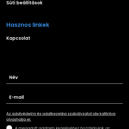
Süti beállítások
Hasznos linkek
Kapcsolat
Iratkozz fel hírlevelünkre
Az adatvédelmi és adatkezelési szabályzatot ide kattintva
olvashatja el.
A megadott adataim kezeléséhez hozzájárulok, az