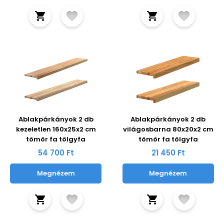
Ablakpárkányok 2 db
Ablakpárkányok 2 db
kezeletlen 160x25x2 cm
világosbarna 80x20x2 cm
tömör fa tölgyfa
tömör fa tölgyfa
54 700 Ft
21 450 Ft
Megnézem
Megnézem