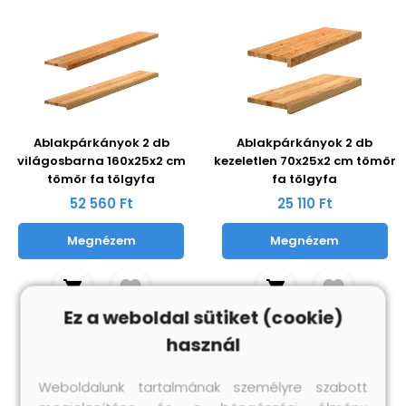
Ablakpárkányok 2 db
Ablakpárkányok 2 db
világosbarna 160x25x2 cm
kezeletlen 70x25x2 cm tömör
tömör fa tölgyfa
fa tölgyfa
52 560 Ft
25 110 Ft
Megnézem
Megnézem
Ez a weboldal sütiket (cookie)
használ
Weboldalunk tartalmának személyre szabott