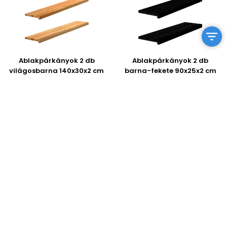
Ablakpárkányok 2 db
Ablakpárkányok 2 db
világosbarna 140x30x2 cm
barna-fekete 90x25x2 cm
tömör fa tölgyfa
tömör fa tölgyfa
54 750 Ft
31 170 Ft
Megnézem
Megnézem