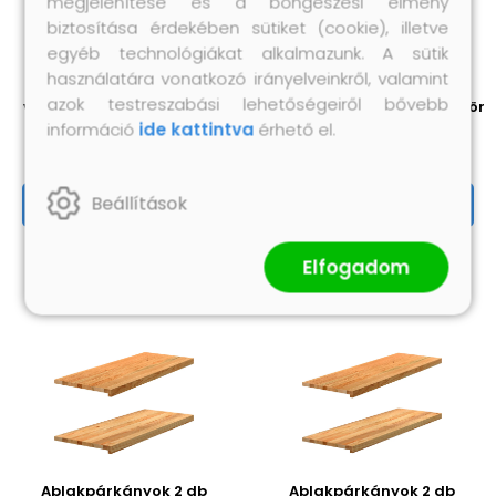
megjelenítése és a böngészési élmény
biztosítása érdekében sütiket (cookie), illetve
egyéb technológiákat alkalmazunk. A sütik
használatára vonatkozó irányelveinkről, valamint
Ablakpárkányok 2 db
Ablakpárkányok 2 db
azok testreszabási lehetőségeiről bővebb
világosbarna 90x25x2 cm
kezeletlen 70x40x2 cm tömör
információ
ide kattintva
érhető el.
tömör fa tölgyfa
fa tölgyfa
31 040 Ft
35 130 Ft
Beállítások
Megnézem
Megnézem
Elfogadom
Ablakpárkányok 2 db
Ablakpárkányok 2 db