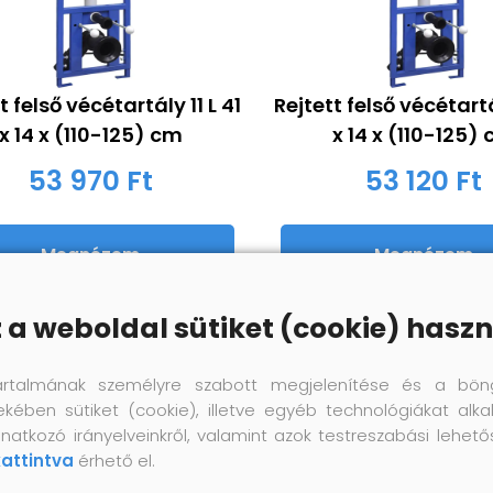
t felső vécétartály 11 L 41
Rejtett felső vécétartál
x 14 x (110-125) cm
x 14 x (110-125)
53 970 Ft
53 120 Ft
Megnézem
Megnézem
z a weboldal sütiket (cookie) haszn
artalmának személyre szabott megjelenítése és a bön
ekében sütiket (cookie), illetve egyéb technológiákat alka
natkozó irányelveinkről, valamint azok testreszabási lehet
kattintva
érhető el.