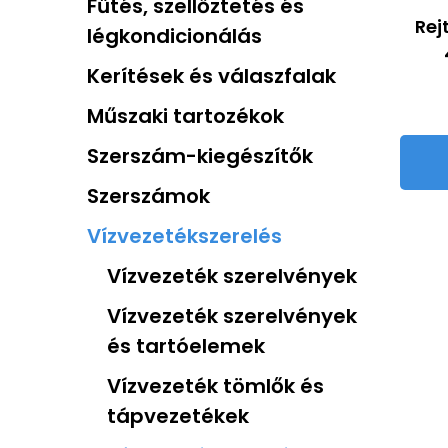
Fűtés, szellőztetés és
Rejt
légkondicionálás
Kerítések és válaszfalak
Műszaki tartozékok
Szerszám-kiegészítők
Szerszámok
Vízvezetékszerelés
Vízvezeték szerelvények
Vízvezeték szerelvények
és tartóelemek
Vízvezeték tömlők és
tápvezetékek