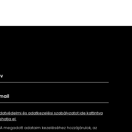
tkozz fel hírlevelünkre
datvédelmi és adatkezelési szabályzatot ide kattintva
shatja el.
A megadott adataim kezeléséhez hozzájárulok, az