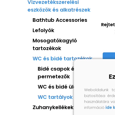
Vízvezetékszerelési
eszközök és alkatrészek
Bathtub Accessories
Rejtet
Lefolyók
Mosogatókagyló
tartozékok
WC és bidé tartozékok
Bidé csapok és
E
permetezők
WC és bidé ülőkék
Weboldalunk t
biztosítása érd
WC tartályok
használatára vo
Zuhanykellékek
információ
ide 