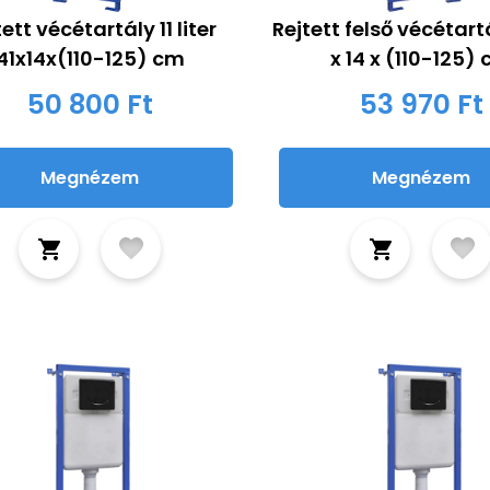
ett vécétartály 11 liter
Rejtett felső vécétartál
41x14x(110-125) cm
x 14 x (110-125)
50 800 Ft
53 970 Ft
Megnézem
Megnézem