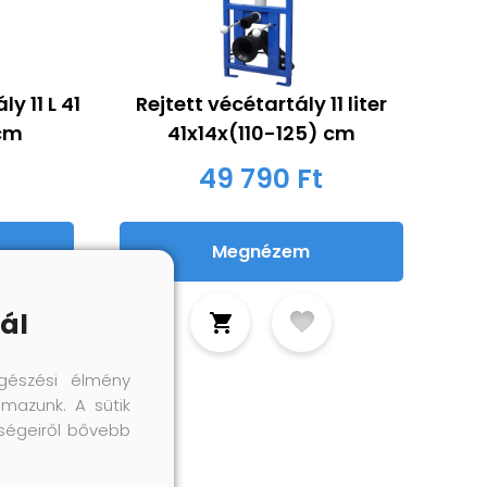
y 11 L 41
Rejtett vécétartály 11 liter
 cm
41x14x(110-125) cm
49 790 Ft
Megnézem
ál
gészési élmény
lmazunk. A sütik
őségeiről bővebb