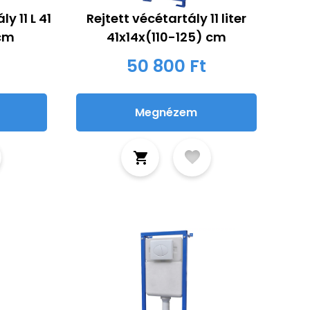
y 11 L 41
Rejtett vécétartály 11 liter
 cm
41x14x(110-125) cm
50 800 Ft
Megnézem