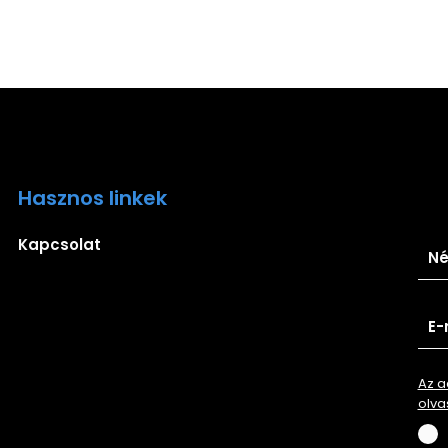
Hasznos linkek
Ira
Kapcsolat
Az a
olva