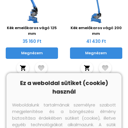
Kék emelőkaros vágó 125
Kék emelőkaros vágó 200
mm
mm
35 160 Ft
41 430 Ft
Megnézem
Megnézem
Ez a weboldal sütiket (cookie)
használ
Weboldalunk tartalmának személyre szabott
megjelenítése és a böngészési élmény
biztosítása érdekében sütiket (cookie), illetve
egyéb technológiákat alkalmazunk. A sütik
Kék emelőkaros vágó 300
Kék emelőkaros vágó 125