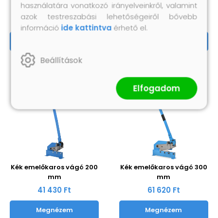
használatára vonatkozó irányelveinkről, valamint
mm
mm
azok testreszabási lehetőségeiről bővebb
61 620 Ft
35 160 Ft
információ
ide kattintva
érhető el.
Megnézem
Megnézem
Beállítások
Elfogadom
Kék emelőkaros vágó 200
Kék emelőkaros vágó 300
mm
mm
41 430 Ft
61 620 Ft
Megnézem
Megnézem