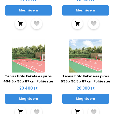
Megnézem
Megnézem
Tenisz háló Fekete és piros
Tenisz háló Fekete és piros
494,5 x 90 x 87 cm Poliészter
595 x 90,5 x 87 cm Poliészter
23 400 Ft
26 300 Ft
Megnézem
Megnézem