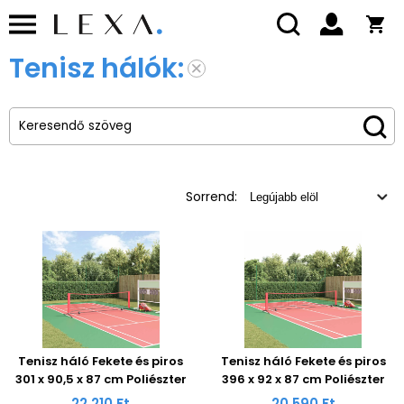
Tenisz hálók:
Sorrend:
Tenisz háló Fekete és piros
Tenisz háló Fekete és piros
301 x 90,5 x 87 cm Poliészter
396 x 92 x 87 cm Poliészter
22 210 Ft
20 590 Ft