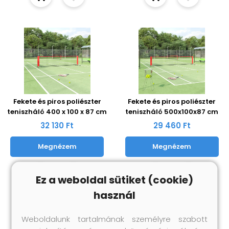
Fekete és piros poliészter
Fekete és piros poliészter
teniszháló 400 x 100 x 87 cm
teniszháló 500x100x87 cm
32 130 Ft
29 460 Ft
Megnézem
Megnézem
Ez a weboldal sütiket (cookie)
használ
Weboldalunk tartalmának személyre szabott