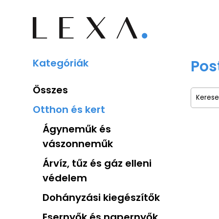
Kategóriák
Pos
Összes
Otthon és kert
Ágyneműk és
vászonneműk
Árvíz, tűz és gáz elleni
védelem
Dohányzási kiegészítők
Esernyők és napernyők