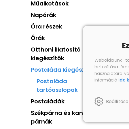
Műalkotások
Napórák
Óra részek
Órák
E
Otthoni illatosító
kiegészítők
Weboldalunk t
biztosítása érd
Postaláda kiegészítők
használatára vo
információ
ide 
Postaláda
tartóoszlopok
Postaládák
Beállításo
Székpárna és kanapé
párnák