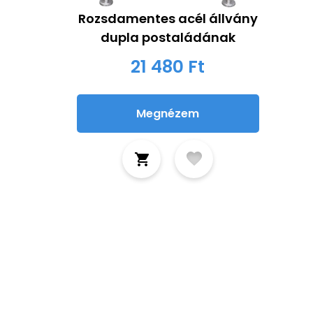
Rozsdamentes acél állvány
dupla postaládának
21 480 Ft
Megnézem