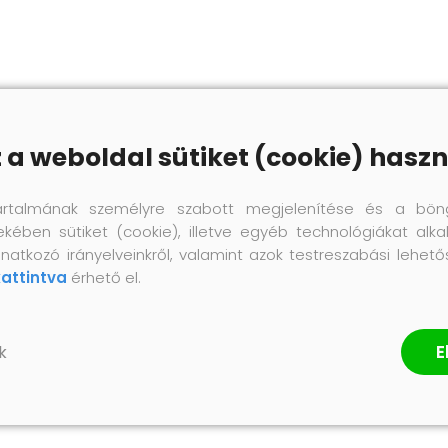
z a weboldal sütiket (cookie) haszn
artalmának személyre szabott megjelenítése és a bön
ekében sütiket (cookie), illetve egyéb technológiákat alka
natkozó irányelveinkről, valamint azok testreszabási lehet
kattintva
érhető el.
E
k