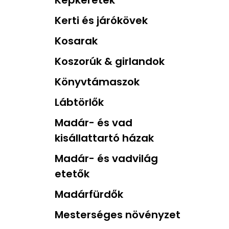
Képkeretek
Kerti és járókövek
Kosarak
Koszorúk & girlandok
Könyvtámaszok
Lábtörlők
Madár- és vad
kisállattartó házak
Madár- és vadvilág
etetők
Madárfürdők
Mesterséges növényzet