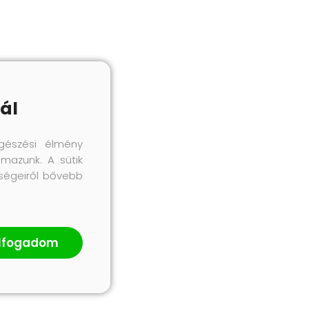
ál
gészési élmény
lmazunk. A sütik
őségeiről bővebb
lfogadom