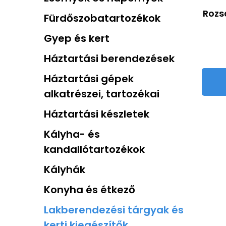
Rozs
Fürdőszobatartozékok
Gyep és kert
Háztartási berendezések
Háztartási gépek
alkatrészei, tartozékai
Háztartási készletek
Kályha- és
kandallótartozékok
Kályhák
Konyha és étkező
Lakberendezési tárgyak és
kerti kiegészítők