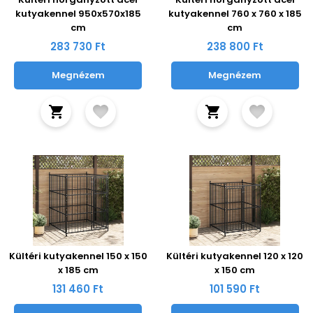
kutyakennel 950x570x185
kutyakennel 760 x 760 x 185
cm
cm
283 730 Ft
238 800 Ft
Megnézem
Megnézem
Kültéri kutyakennel 150 x 150
Kültéri kutyakennel 120 x 120
x 185 cm
x 150 cm
131 460 Ft
101 590 Ft