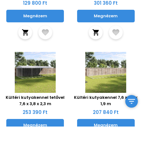
129 800 Ft
301 360 Ft
Megnézem
Megnézem
Kültéri kutyakennel tetővel
Kültéri kutyakennel 7,6 x 3,8 x
7,6 x 3,8 x 2,3 m
1,9 m
253 390 Ft
207 840 Ft
Megnézem
Megnézem