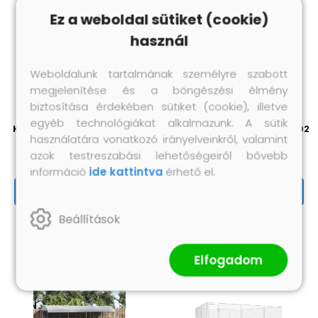
Ez a weboldal sütiket (cookie)
használ
Weboldalunk tartalmának személyre szabott
megjelenítése és a böngészési élmény
biztosítása érdekében sütiket (cookie), illetve
egyéb technológiákat alkalmazunk. A sütik
Kültéri kutyakennel tetővel
Kültéri kutyakennel 760 x 192
használatára vonatkozó irányelveinkről, valamint
382 x 382 x 225 cm
x 185 cm
azok testreszabási lehetőségeiről bővebb
182 990 Ft
166 520 Ft
információ
ide kattintva
érhető el.
Megnézem
Megnézem
Beállítások
Elfogadom