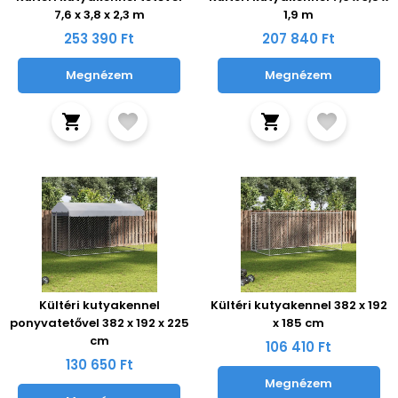
7,6 x 3,8 x 2,3 m
1,9 m
253 390 Ft
207 840 Ft
Megnézem
Megnézem
Kültéri kutyakennel
Kültéri kutyakennel 382 x 192
ponyvatetővel 382 x 192 x 225
x 185 cm
cm
106 410 Ft
130 650 Ft
Megnézem