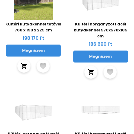
Kültéri kutyakennel tetővel
Kültéri horganyzott acél
760 x 190 x 225 cm
kutyakennel 570x570x185
cm
198 170 Ft
186 690 Ft
Megnézem
Megnézem
Kültéri horganyzott acél
Kültéri horganyzott acél