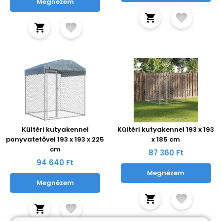
Megnézem
Kültéri kutyakennel
Kültéri kutyakennel 193 x 193
ponyvatetővel 193 x 193 x 225
x 185 cm
cm
87 360 Ft
94 640 Ft
Megnézem
Megnézem