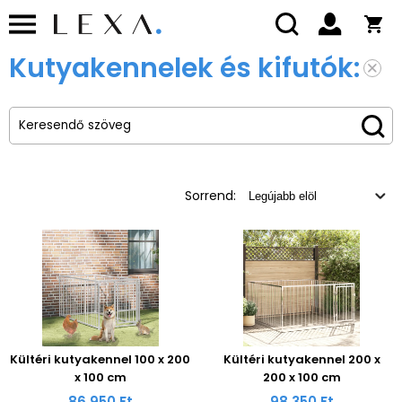
Kutyakennelek és kifutók:
Sorrend:
Kültéri kutyakennel 100 x 200
Kültéri kutyakennel 200 x
x 100 cm
200 x 100 cm
86 950 Ft
98 350 Ft