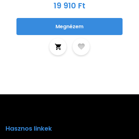
19 910 Ft
Megnézem
Hasznos linkek
Ira