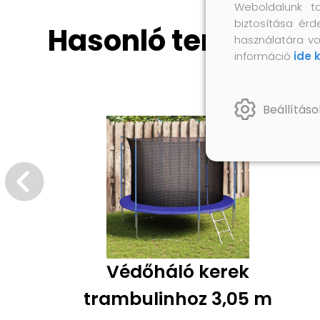
Weboldalunk t
biztosítása érd
Hasonló termékek
használatára vo
információ
ide 
Beállításo
Védőháló kerek
trambulinhoz 3,05 m