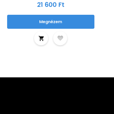
21 600 Ft
Megnézem
tkozz fel hírlevelünkre