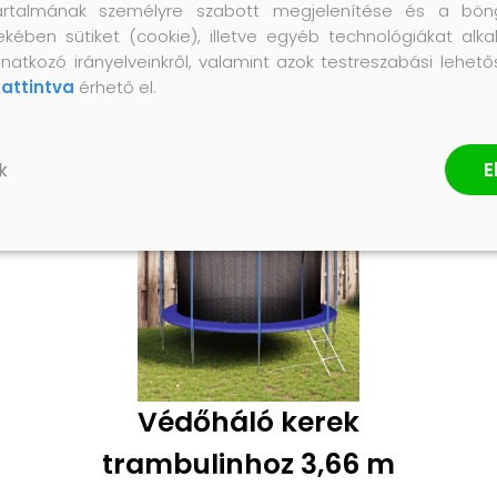
artalmának személyre szabott megjelenítése és a bön
ekében sütiket (cookie), illetve egyéb technológiákat alka
natkozó irányelveinkről, valamint azok testreszabási lehet
kattintva
érhető el.
E
k
Védőháló kerek
trambulinhoz 3,66 m