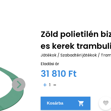
Zöld polietilén b
es kerek trambul
Játékok
/
Szabadtéri játékok
/
Tramb
Eladási ár
31 810 Ft
1
Kosárba