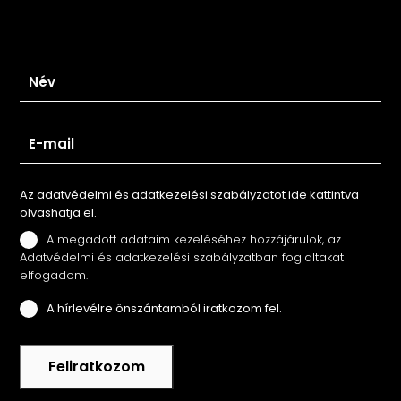
Iratkozz fel hírlevelünkre
Az adatvédelmi és adatkezelési szabályzatot ide kattintva
olvashatja el.
A megadott adataim kezeléséhez hozzájárulok, az
Adatvédelmi és adatkezelési szabályzatban foglaltakat
elfogadom.
A hírlevélre önszántamból iratkozom fel.
Feliratkozom