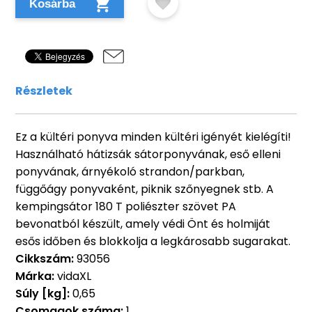
Kosárba
Részletek
Ez a kültéri ponyva minden kültéri igényét kielégíti!
Használható hátizsák sátorponyvának, eső elleni
ponyvának, árnyékoló strandon/parkban,
függőágy ponyvaként, piknik szőnyegnek stb. A
kempingsátor 180 T poliészter szövet PA
bevonatból készült, amely védi Önt és holmiját
esős időben és blokkolja a legkárosabb sugarakat.
Cikkszám:
93056
Márka:
vidaXL
Súly [kg]:
0,65
Csomagok száma:
1