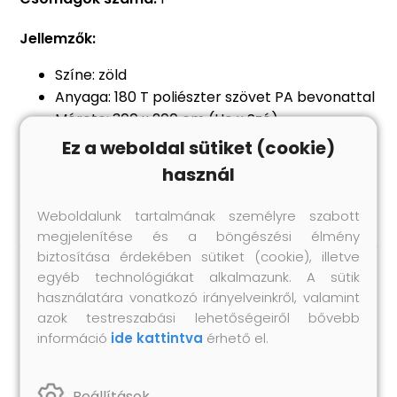
Jellemzők:
Színe: zöld
Anyaga: 180 T poliészter szövet PA bevonattal
Mérete: 300 x 200 cm (Ho x Szé)
UV álló
Ez a weboldal sütiket (cookie)
Egyszerűen és könnyen felállítható
használ
6 cöveket és 6 kötelet tartalmaz
Weboldalunk tartalmának személyre szabott
megjelenítése és a böngészési élmény
biztosítása érdekében sütiket (cookie), illetve
egyéb technológiákat alkalmazunk. A sütik
Hasonló termékek
használatára vonatkozó irányelveinkről, valamint
azok testreszabási lehetőségeiről bővebb
információ
ide kattintva
érhető el.
Beállítások