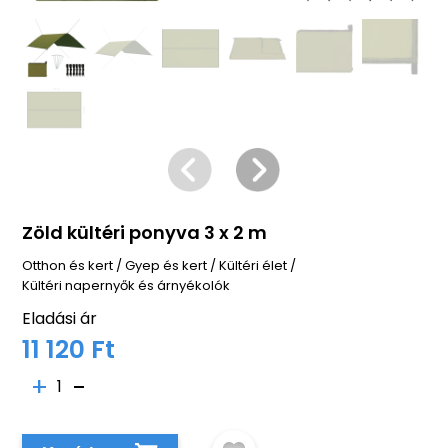
Zöld kültéri ponyva 3 x 2 m
Otthon és kert
/
Gyep és kert
/
Kültéri élet
/
Kültéri napernyők és árnyékolók
Eladási ár
11 120 Ft
1