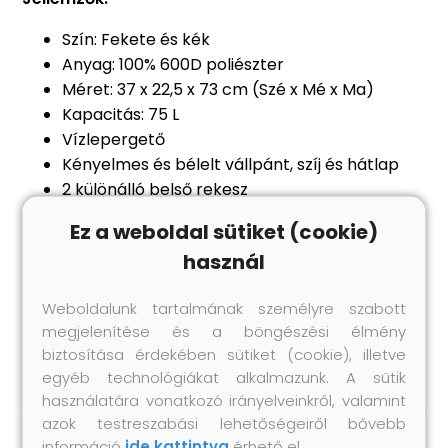
Szín: Fekete és kék
Anyag: 100% 600D poliészter
Méret: 37 x 22,5 x 73 cm (Szé x Mé x Ma)
Kapacitás: 75 L
Vízlepergető
Kényelmes és bélelt vállpánt, szíj és hátlap
2 különálló belső rekesz
Egy nagy, zsinóros és csatos zárú fő rekesszel
Ez a weboldal sütiket (cookie)
Több külső cipzáros zseb
használ
Két oldal hálós zseb
Több strapabíró csattal
Weboldalunk tartalmának személyre szabott
Textúra: 100% poliészter
megjelenítése és a böngészési élmény
Anyag: Poliészter: 100%
biztosítása érdekében sütiket (cookie), illetve
egyéb technológiákat alkalmazunk. A sütik
használatára vonatkozó irányelveinkről, valamint
azok testreszabási lehetőségeiről bővebb
információ
ide kattintva
érhető el.