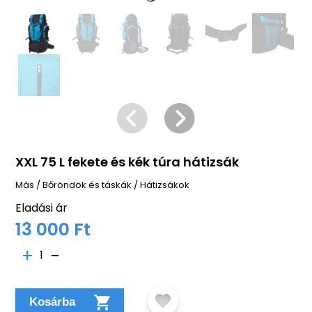
XXL 75 L fekete és kék túra hátizsák
Más
/
Bőröndök és táskák
/
Hátizsákok
Eladási ár
13 000 Ft
1
Kosárba