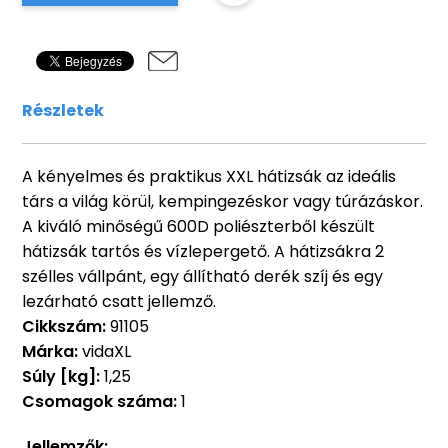
Részletek
A kényelmes és praktikus XXL hátizsák az ideális
társ a világ körül, kempingezéskor vagy túrázáskor.
A kiváló minőségű 600D poliészterből készült
hátizsák tartós és vízlepergető. A hátizsákra 2
szélles vállpánt, egy állítható derék szíj és egy
lezárható csatt jellemző.
Cikkszám:
91105
Márka:
vidaXL
Súly [kg]:
1,25
Csomagok száma:
1
Jellemzők: