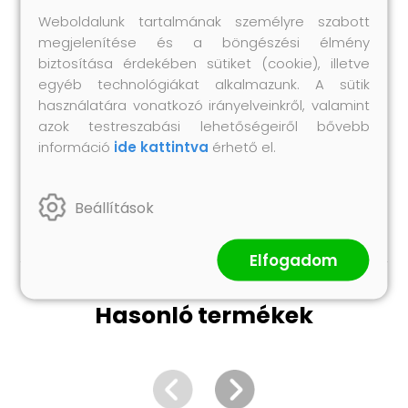
Olajbefogadó képesség: 330 ml
Weboldalunk tartalmának személyre szabott
Teljesítmény: 375 W
megjelenítése és a böngészési élmény
Szívóerő: 100 L/perc
biztosítása érdekében sütiket (cookie), illetve
egyéb technológiákat alkalmazunk. A sütik
Alumíniumötvözet burkolat
használatára vonatkozó irányelveinkről, valamint
A csomag tartalma:
azok testreszabási lehetőségeiről bővebb
1 db vákuumkamra
információ
ide kattintva
érhető el.
1 db vákuumszivattyú
1 db olajos palack
1 db csatlakozó
Beállítások
Elfogadom
Hasonló termékek