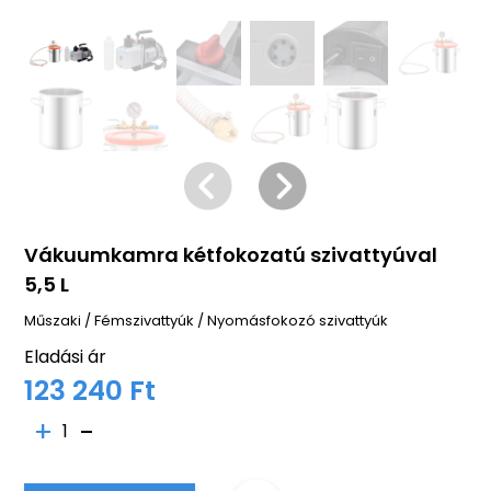
Vákuumkamra kétfokozatú szivattyúval
5,5 L
Műszaki
/
Fémszivattyúk
/
Nyomásfokozó szivattyúk
Eladási ár
123 240 Ft
1