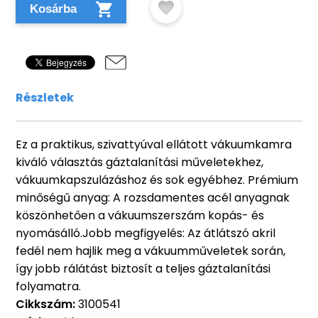
Kosárba
Részletek
Ez a praktikus, szivattyúval ellátott vákuumkamra
kiváló választás gáztalanítási műveletekhez,
vákuumkapszulázáshoz és sok egyébhez. Prémium
minőségű anyag: A rozsdamentes acél anyagnak
köszönhetően a vákuumszerszám kopás- és
nyomásálló.Jobb megfigyelés: Az átlátszó akril
fedél nem hajlik meg a vákuumműveletek során,
így jobb rálátást biztosít a teljes gáztalanítási
folyamatra.
Cikkszám:
3100541