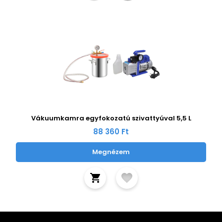
Vákuumkamra egyfokozatú szivattyúval 5,5 L
88 360 Ft
Megnézem