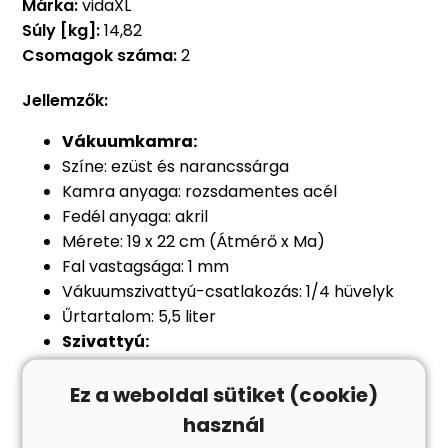
Márka:
vidaXL
Súly [kg]:
14,82
Csomagok száma:
2
Jellemzők:
Vákuumkamra:
Színe: ezüst és narancssárga
Kamra anyaga: rozsdamentes acél
Fedél anyaga: akril
Mérete: 19 x 22 cm (Átmérő x Ma)
Fal vastagsága: 1 mm
Vákuumszivattyú-csatlakozás: 1/4 hüvelyk
Űrtartalom: 5,5 liter
Szivattyú:
Feszültség: 220 V, 50 Hz
Szivattyú sebessége: 4,5 köbláb/perc
Ez a weboldal sütiket (cookie)
Motor teljesítménye: 1/2 LE
használ
Fordulatszám: 2800 ford./perc