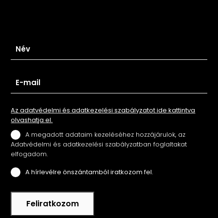
Iratkozz fel hírlevelünkre
Az adatvédelmi és adatkezelési szabályzatot ide kattintva
olvashatja el.
A megadott adataim kezeléséhez hozzájárulok, az
Adatvédelmi és adatkezelési szabályzatban foglaltakat
elfogadom.
A hírlevélre önszántamból iratkozom fel.
Feliratkozom